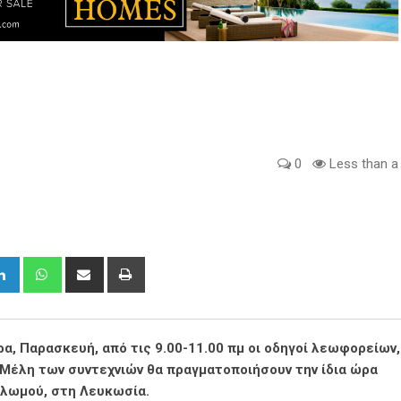
0
Less than a
gle+
LinkedIn
Whatsapp
Share
Print
via
Email
α, Παρασκευή, από τις 9.00-11.00 πμ οι οδηγοί λεωφορείων,
Μέλη των συντεχνιών θα πραγματοποιήσουν την ίδια ώρα
ολωμού, στη Λευκωσία.