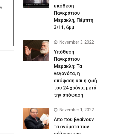
υπόθεση
ν
Παγκράτιου
Μερακλή, Πέμπτη
3/11, 6μμ
November 3, 2022
Yπόθεση
Παγκράτιου
Μερακλή: Τα
γεγονότα, η
απόφαση και η ζωή
του 24 χρόνια μετά
την απόφαση
November 1, 2022
Απο που βγαίνουν
τα ονόματα των
πόλεων της