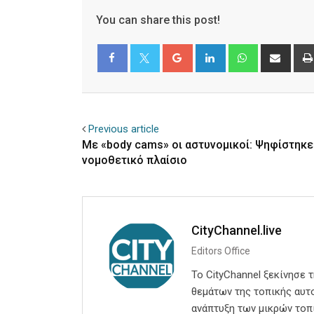
You can share this post!
Google+
LinkedIn
Whatsapp
Shar
via
Email
Facebook
Twitter
Previous article
Με «body cams» οι αστυνομικοί: Ψηφίστηκε
νομοθετικό πλαίσιο
CityChannel.live
Editors Office
Το CityChannel ξεκίνησε 
θεμάτων της τοπικής αυτο
ανάπτυξη των μικρών τοπ