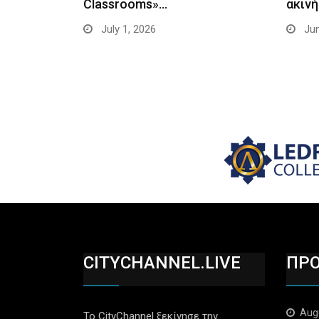
Classrooms»…
ακιν
July 1, 2026
Jun
CITYCHANNEL.LIVE
ΠΡ
Aug
Το CityChannel ξεκίνησε την