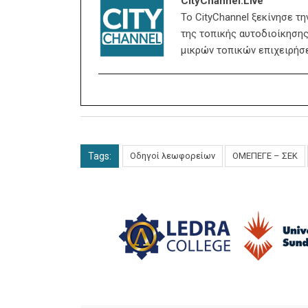
CityChannel.live
Το CityChannel ξεκίνησε τ
της τοπικής αυτοδιοίκησης,
μικρών τοπικών επιχειρήσ
Tags:
Οδηγοί λεωφορείων
ΟΜΕΠΕΓΕ – ΣΕΚ