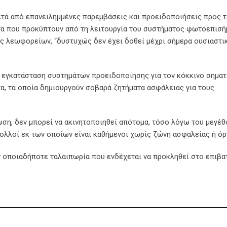
τά από επανειλημμένες παρεμβάσεις και προειδοποιήσεις προς 
α που προκύπτουν από τη λειτουργία του συστήματος φωτοεπισ
ύς λεωφορείων, “δυστυχώς δεν έχει δοθεί μέχρι σήμερα ουσιαστι
ην εγκατάσταση συστημάτων προειδοποίησης για τον κόκκινο σημα
α, τα οποία δημιουργούν σοβαρά ζητήματα ασφάλειας για τους
ση, δεν μπορεί να ακινητοποιηθεί απότομα, τόσο λόγω του μεγέθ
ολλοί εκ των οποίων είναι καθήμενοι χωρίς ζώνη ασφαλείας ή όρθ
ην οποιαδήποτε ταλαιπωρία που ενδέχεται να προκληθεί στο επιβα