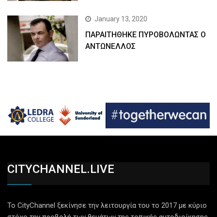
January 13, 2020
ΠΑΡΑΙΤΗΘΗΚΕ ΠΥΡΟΒΟΛΩΝΤΑΣ Ο
ΑΝΤΩΝΕΛΛΟΣ
CITYCHANNEL.LIVE
Το CityChannel ξεκίνησε την λειτουργία του το 2017 με κύριο
στόχο την προβολή των θεμάτων της τοπικής αυτοδιοίκησης,