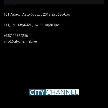
101 Λεωφ. Αθαλάσσας., 2013 Στρόβολος
ης
111, 1
Απριλίου,. 5280 Παραλίμνι
+357 22324256
info@citychannel.live