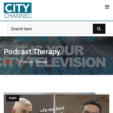
Skip
to
content
Podcast Therapy
-
Home
Podcast Therapy
NEWS