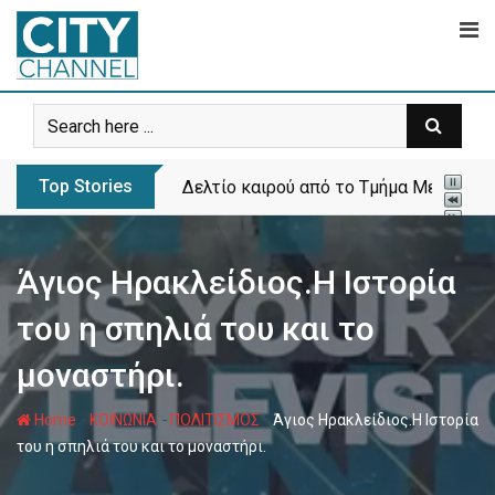
Skip
to
content
Top Stories
Δελτίο καιρού από το Τμήμα Μετεωρολ
Άγιος Ηρακλείδιος.Η Ιστορία
του η σπηλιά του και το
μοναστήρι.
-
-
-
Home
ΚΟΙΝΩΝΙΑ
ΠΟΛΙΤΙΣΜΟΣ
Άγιος Ηρακλείδιος.Η Ιστορία
του η σπηλιά του και το μοναστήρι.