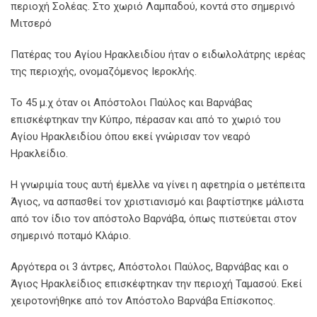
περιοχή Σολέας. Στο χωριό Λαμπαδού, κοντά στο σημερινό
Μιτσερό
Πατέρας του Αγίου Ηρακλειδίου ήταν ο ειδωλολάτρης ιερέας
της περιοχής, ονομαζόμενος Ιεροκλής.
Το 45 μ.χ όταν οι Απόστολοι Παύλος και Βαρνάβας
επισκέφτηκαν την Κύπρο, πέρασαν και από το χωριό του
Αγίου Ηρακλειδίου όπου εκεί γνώρισαν τον νεαρό
Ηρακλείδιο.
Η γνωριμία τους αυτή έμελλε να γίνει η αφετηρία ο μετέπειτα
Άγιος, να ασπασθεί τον χριστιανισμό και βαφτίστηκε μάλιστα
από τον ίδιο τον απόστολο Βαρνάβα, όπως πιστεύεται στον
σημερινό ποταμό Κλάριο.
Αργότερα οι 3 άντρες, Απόστολοι Παύλος, Βαρνάβας και ο
Άγιος Ηρακλείδιος επισκέφτηκαν την περιοχή Ταμασού. Εκεί
χειροτονήθηκε από τον Απόστολο Βαρνάβα Επίσκοπος.