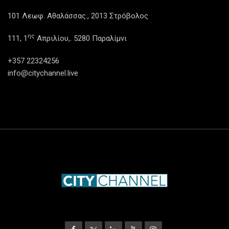
101 Λεωφ. Αθαλάσσας., 2013 Στρόβολος
ης
111, 1
Απριλίου,. 5280 Παραλίμνι
+357 22324256
info@citychannel.live