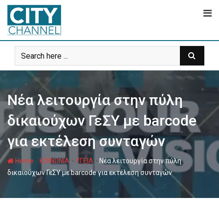
Skip
to
content
Nέα λειτουργία στην πύλη
δικαιούχων ΓεΣΥ με barcode
για εκτέλεση συνταγών
-
-
-
Home
ΚΟΙΝΩΝΙΑ
ΥΓΕΙΑ
Nέα λειτουργία στην πύλη
δικαιούχων ΓεΣΥ με barcode για εκτέλεση συνταγών