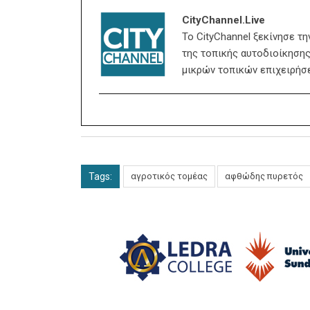
CityChannel.live
Το CityChannel ξεκίνησε τ
της τοπικής αυτοδιοίκησης,
μικρών τοπικών επιχειρήσ
Tags:
αγροτικός τομέας
αφθώδης πυρετός