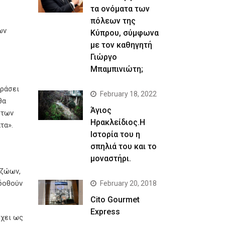
τα ονόματα των
πόλεων της
ων
Κύπρου, σύμφωνα
με τον καθηγητή
Γιώργο
Μπαμπινιώτη;
δράσει
February 18, 2022
θα
Άγιος
 των
Ηρακλείδιος.Η
τα».
Ιστορία του η
σπηλιά του και το
μοναστήρι.
 ζώων,
 δοθούν
February 20, 2018
Cito Gourmet
Express
έχει ως