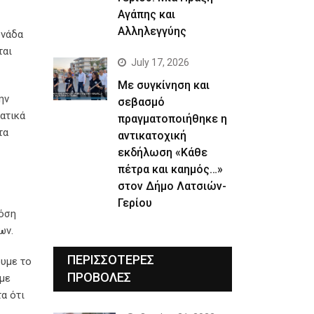
Αγάπης και
Αλληλεγγύης
ονάδα
ται
July 17, 2026
Με συγκίνηση και
ην
σεβασμό
ατικά
πραγματοποιήθηκε η
τα
αντικατοχική
εκδήλωση «Κάθε
πέτρα και καημός…»
στον Δήμο Λατσιών-
Γερίου
δόση
ων.
ΠΕΡΙΣΣΟΤΕΡΕΣ
ουμε το
ΠΡΟΒΟΛΕΣ
υμε
α ότι