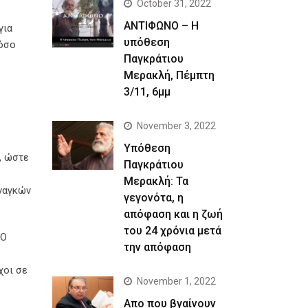
October 31, 2022
ΑΝΤΙΦΩΝΟ – Η
για
υπόθεση
τόσο
Παγκράτιου
Μερακλή, Πέμπτη
3/11, 6μμ
November 3, 2022
Yπόθεση
, ώστε
Παγκράτιου
Μερακλή: Τα
αναγκών
γεγονότα, η
απόφαση και η ζωή
του 24 χρόνια μετά
«Ο
την απόφαση
χοι σε
November 1, 2022
Απο που βγαίνουν