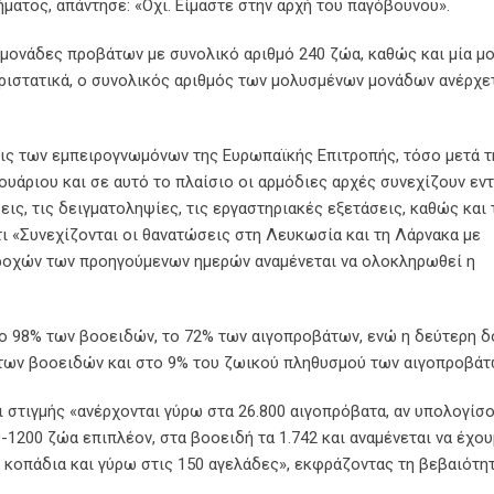
ματος, απάντησε: «Όχι. Είμαστε στην αρχή του παγόβουνου».
 μονάδες προβάτων με συνολικό αριθμό 240 ζώα, καθώς και μία μ
εριστατικά, ο συνολικός αριθμός των μολυσμένων μονάδων ανέρχε
ις των εμπειρογνωμόνων της Ευρωπαϊκής Επιτροπής, τόσο μετά τ
υάριου και σε αυτό το πλαίσιο οι αρμόδιες αρχές συνεχίζουν εντ
εις, τις δειγματοληψίες, τις εργαστηριακές εξετάσεις, καθώς και 
ι «Συνεχίζονται οι θανατώσεις στη Λευκωσία και τη Λάρνακα με
ροχών των προηγούμενων ημερών αναμένεται να ολοκληρωθεί η
 το 98% των βοοειδών, το 72% των αιγοπροβάτων, ενώ η δεύτερη 
 των βοοειδών και στο 9% του ζωικού πληθυσμού των αιγοπροβάτ
ι στιγμής «ανέρχονται γύρω στα 26.800 αιγοπρόβατα, αν υπολογίσ
1200 ζώα επιπλέον, στα βοοειδή τα 1.742 και αναμένεται να έχο
 κοπάδια και γύρω στις 150 αγελάδες», εκφράζοντας τη βεβαιότητ