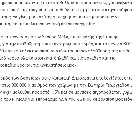
ήμερα σημειώνοντας ότι καταβάλλονται προσπάθειες για αναβάθμ
 από αυτή την τραγωδία να δοθούν τα κίνητρα στους κτηνοτρόφου
τους, να γίνει μια καλύτερη διαχείριση και να μπορέσουν να
 πιο, σε μια καλύτερη υγιεινή κατάσταση», είπε.
σε συνεργασία με τον Σταύρο Μαλά, επικεφαλής της Ειδικής
 για την αναβάθμιση του κτηνοτροφικού τομέα, και το κέντρο ΚΟΙ
άθμιση του ηλεκτρονικού συστήματος παρακολούθησης της επιδημ
κό χρόνο όλα τα στοιχεία, δηλαδή και τις μονάδες και τις
κοπάδια μας και τις ιχνηλατήσεις μας».
υσμός των βοοειδών στην Κυπριακή Δημοκρατία υπολογίζεται στι
ω στις 300.000 ο αριθμός των χοίρων, με την Σωτηρία Γεωργιάδου 
 έχει μολυνθεί ποσοστό 1,5% και σε μονάδες αιγοπροβάτων γύρ
ς του κ. Μαλά για επηρεασμό 5,5% του ζωικού κεφαλαίου βοοειδ