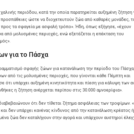
χαλινής περιόδου, κατά την οποία παρατηρείται αυξημένη ζήτηση 
αι προσπάθειες ώστε να διοχετευτούν ζώα από καθαρές μονάδες, 
 προς τα σφαγεία με ασφαλή τρόπο». Ήδη, όπως εξήγησε, «έχουν
ώα από μολυσμένες περιοχές, ενώ εξετάζεται η επέκταση του
μός».
ων για το Πάσχα
ογραμματισμό σφαγής ζώων για κατανάλωση την περίοδο του Πάσχα
ώων από τις μολυσμένες περιοχές, που γίνονται κάθε Πέμπτη και
ε ότι υπάρχει αυξημένη κινητικότητα και πίεση για κάλυψη των 
θήκες η ζήτηση ανέρχεται περίπου στις 30.000 αμνοερίφια».
 διαβεβαιώνουν ότι δεν τίθεται ζήτημα ασφάλειας των τροφίμων. 
αι δεν υπάρχει κανένας κίνδυνος από την κατανάλωση κρέατος ή
σμένα ζώα δεν καταλήγουν στην αγορά και υπάρχουν αυστηροί έλεγ