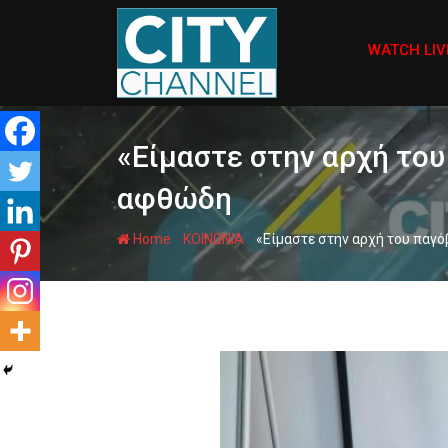
Skip
to
WATCH LIV
content
«Είμαστε στην αρχή το
αφθώδη
-
-
Home
ΚΟΙΝΩΝΙΑ
«Είμαστε στην αρχή του παγ