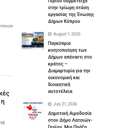
Γερίου συμμετείχε
στην τρίωρη στάση
εργασίας της Ένωσης
Δήμων Κύπρου
 minute
August 1, 2026
Παγκύπρια
κινητοποίηση των
Δήμων απέναντι στο
κράτος –
Διαμαρτυρία για την
οικονομική και
διοικητική
αυτοτέλεια
κές
 η
July 21, 2026
Δημοτική Αιμοδοσία
στον Δήμο Λατσιών-
ατά
Γερίου: Μια Πράξη