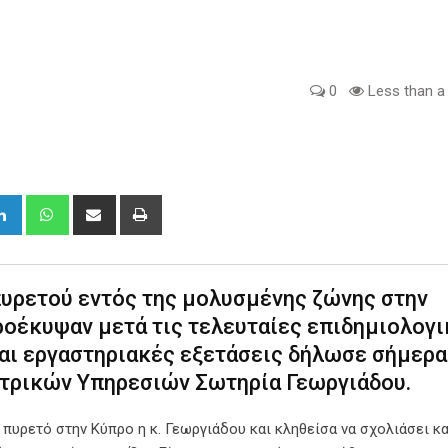
0
Less than a
gle+
LinkedIn
Whatsapp
Share
Print
via
Email
υρετού εντός της μολυσμένης ζώνης στην
οέκυψαν μετά τις τελευταίες επιδημιολογι
και εργαστηριακές εξετάσεις δήλωσε σήμερα
ατρικών Υπηρεσιών Σωτηρία Γεωργιάδου.
πυρετό στην Κύπρο η κ. Γεωργιάδου και κληθείσα να σχολιάσει κ