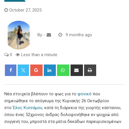
October 27, 2025
By
-
9 months ago
0
Less than a minute
Google+
LinkedIn
Whatsapp
Share
Print
via
Email
Νέα στοιχεία βλέπουν το φως για το
φονικό
που
σημειώθηκε το απόγευμα της Κυριακής 26 Οκτωβρίου
στο
Έλος Κισσάμου
, κατά τη διάρκεια της γιορτής κάστανου,
όπου ένας 52χρονος άνδρας δολοφονήθηκε εν ψυχρώ από
συγγενή του, μπροστά στα μάτια δεκάδων παρευρισκομένων.