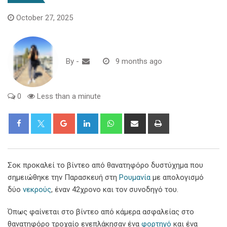
October 27, 2025
By
-
9 months ago
0
Less than a minute
Google+
LinkedIn
Whatsapp
Share
Print
via
Email
Σοκ προκαλεί το βίντεο από θανατηφόρο δυστύχημα που
σημειώθηκε την Παρασκευή στη
Ρουμανία
με απολογισμό
δύο
νεκρούς
, έναν 42χρονο και τον συνοδηγό του.
Όπως φαίνεται στο βίντεο από κάμερα ασφαλείας στο
θανατηφόρο τροχαίο ενεπλάκησαν ένα
φορτηγό
και ένα