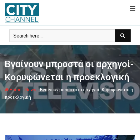
Skip
to
content
Βγαίνουν μπροστά οι αρχηγοί-
Κορυφώνεται η προεκλογική
-
-
Home
News
Βγαίνουν μπροστά οι αρχηγοί- Κορυφώνεται η
προεκλογική