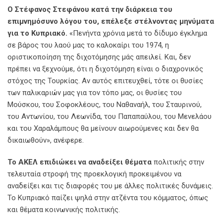
Ο Στέφανος Στεφάνου κατά την διάρκεια του
επιμνημόσυνο λόγου του, επέλεξε στέλνοντας μηνύματα
για το Κυπριακό.
«Πενήντα χρόνια μετά το δίδυμο έγκλημα
σε βάρος του λαού μας το καλοκαίρι του 1974, η
οριστικοποίηση της διχοτόμησης μάς απειλεί. Και, δεν
πρέπει να ξεχνούμε, ότι η διχοτόμηση είναι ο διαχρονικός
στόχος της Τουρκίας. Αν αυτός επιτευχθεί, τότε οι θυσίες
των παλικαριών μας για τον τόπο μας, οι θυσίες του
Μούσκου, του Σοφοκλέους, του Ναθαναήλ, του Σταυρινού,
του Αντωνίου, του Λεωνίδα, του Παπαπαύλου, του Μενελάου
και του Χαραλάμπους θα μείνουν αιωρούμενες και δεν θα
δικαιωθούν», ανέφερε.
Το ΑΚΕΛ επιδιώκει να αναδείξει θέματα
πολιτικής στην
τελευταία στροφή της προεκλογική προκειμένου να
αναδείξει και τις διαφορές του με άλλες πολιτικές δυνάμεις.
Το Κυπριακό παίζει ψηλά στην ατζέντα του κόμματος, όπως
και θέματα κοινωνικής πολιτικής.