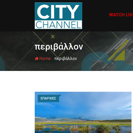
Skip
to
WATCH LIV
content
περιβάλλον
-
Home
περιβάλλον
ΕΠΑΡΧΙΕΣ