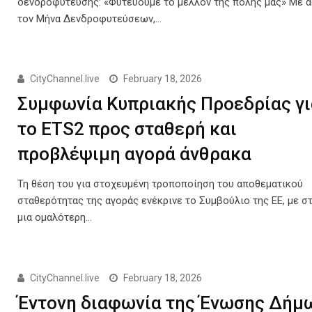
δενδροφύτευσης: «Φυτεύουμε το μέλλον της πόλης μας» Με 
τον Μήνα Δενδροφυτεύσεων,…
CityChannel.live
February 18, 2026
Συμφωνία Κυπριακής Προεδρίας γι
το ETS2 προς σταθερή και
προβλέψιμη αγορά άνθρακα
Τη θέση του για στοχευμένη τροποποίηση του αποθεματικού
σταθερότητας της αγοράς ενέκρινε το Συμβούλιο της ΕΕ, με σ
μια ομαλότερη…
CityChannel.live
February 18, 2026
Έντονη διαφωνία της Ένωσης Δήμ