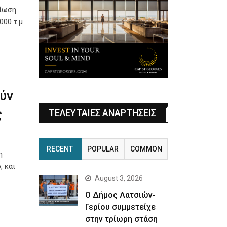
ρίωση
000 τ.μ
ύν
ς
ΤΕΛΕΥΤΑΙΕΣ ΑΝΑΡΤΗΣΕΙΣ
RECENT
POPULAR
COMMON
η
, και
August 3, 2026
Ο Δήμος Λατσιών-
Γερίου συμμετείχε
στην τρίωρη στάση