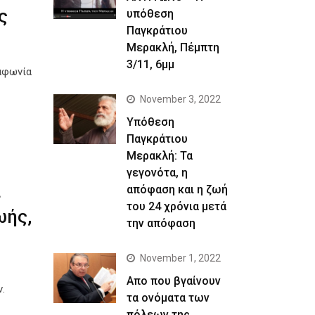
ς
υπόθεση
Παγκράτιου
Μερακλή, Πέμπτη
3/11, 6μμ
αφωνία
November 3, 2022
Yπόθεση
Παγκράτιου
Μερακλή: Τα
γεγονότα, η
α
απόφαση και η ζωή
του 24 χρόνια μετά
ωής,
την απόφαση
November 1, 2022
Απο που βγαίνουν
.
τα ονόματα των
πόλεων της