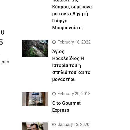
Κύπρου, σύμφωνα
με τον καθηγητή
Γιώργο
Μπαμπινιώτη;
ου
5
February 18, 2022
Άγιος
ς
Ηρακλείδιος.Η
α από
Ιστορία του η
σπηλιά του και το
μοναστήρι.
February 20, 2018
Cito Gourmet
Express
January 13, 2020