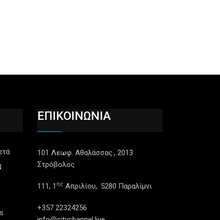
ΕΠΙΚΟΙΝΩΝΙΑ
ετά
101 Λεωφ. Αθαλάσσας., 2013
Στρόβολος
N
ης
111, 1
Απριλίου,. 5280 Παραλίμνι
+357 22324256
s
info@citychannel.live