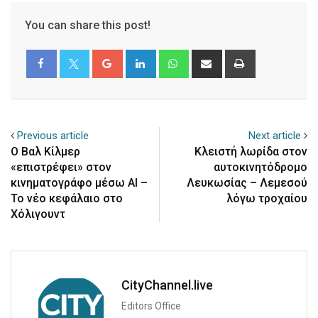
You can share this post!
Google+
LinkedIn
Whatsapp
Share
Print
via
Email
Previous article
Next article
Ο Βαλ Κίλμερ
Κλειστή λωρίδα στον
«επιστρέφει» στον
αυτοκινητόδρομο
κινηματογράφο μέσω AI –
Λευκωσίας – Λεμεσού
Το νέο κεφάλαιο στο
λόγω τροχαίου
Χόλιγουντ
CityChannel.live
Editors Office