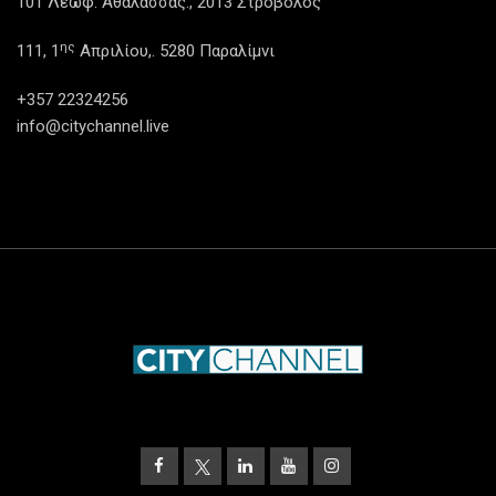
101 Λεωφ. Αθαλάσσας., 2013 Στρόβολος
ης
111, 1
Απριλίου,. 5280 Παραλίμνι
+357 22324256
info@citychannel.live