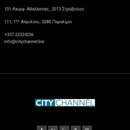
101 Λεωφ. Αθαλάσσας., 2013 Στρόβολος
ης
111, 1
Απριλίου,. 5280 Παραλίμνι
+357 22324256
info@citychannel.live