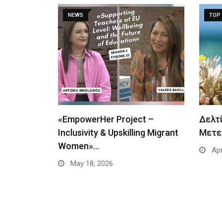
NEWS
TOP 
«EmpowerHer Project –
Δελτί
Inclusivity & Upskilling Migrant
Μετε
Women»…
Apr
May 18, 2026