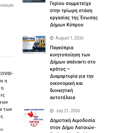
Γερίου συμμετείχε
 minute
στην τρίωρη στάση
εργασίας της Ένωσης
Δήμων Κύπρου
August 1, 2026
Παγκύπρια
κινητοποίηση των
Δήμων απέναντι στο
κράτος –
COVID-
Διαμαρτυρία για την
αι η
οικονομική και
 η
διοικητική
είς
αυτοτέλεια
 των
τα των
July 21, 2026
υς.
Δημοτική Αιμοδοσία
στον Δήμο Λατσιών-
ών