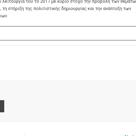
ην λειτουργία του το 2017 με κύριο στόχο την προβολή των θεμάτω
 τη στήριξη της πολιτιστικής δημιουργίας και την ανάπτυξη των
εων.
e
Print