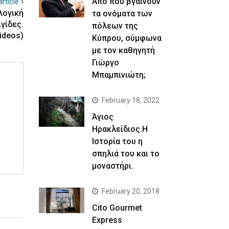
Απο που βγαίνουν
rticle
λογική
τα ονόματα των
γίδες.
πόλεων της
ideos)
Κύπρου, σύμφωνα
με τον καθηγητή
Γιώργο
Μπαμπινιώτη;
February 18, 2022
Άγιος
Ηρακλείδιος.Η
Ιστορία του η
σπηλιά του και το
μοναστήρι.
February 20, 2018
Cito Gourmet
Express