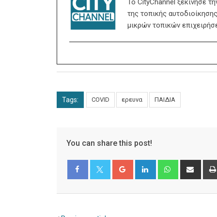
Το CityChannel ξεκίνησε τ
της τοπικής αυτοδιοίκησης,
μικρών τοπικών επιχειρήσ
Tags:
COVID
ερευνα
ΠΑΙΔΙΑ
You can share this post!
Google+
LinkedIn
Whatsapp
Shar
via
Email
Facebook
Twitter