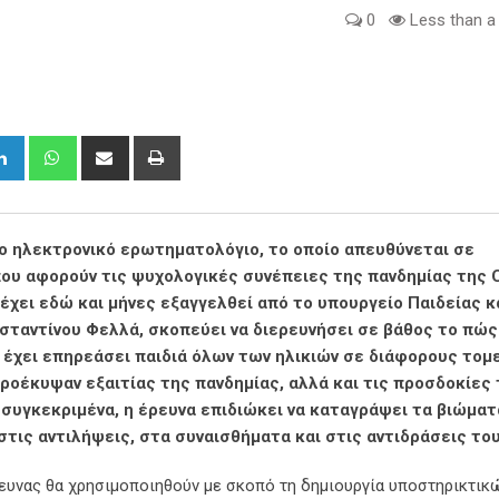
0
Less than a
gle+
LinkedIn
Whatsapp
Share
Print
via
Email
 το ηλεκτρονικό ερωτηματολόγιο, το οποίο απευθύνεται σε
που αφορούν τις ψυχολογικές συνέπειες της πανδημίας της 
 έχει εδώ και μήνες εξαγγελθεί από το υπουργείο Παιδείας κ
σταντίνου Φελλά, σκοπεύει να διερευνήσει σε βάθος το πώς
, έχει επηρεάσει παιδιά όλων των ηλικιών σε διάφορους τομ
προέκυψαν εξαιτίας της πανδημίας, αλλά και τις προσδοκίες
 συγκεκριμένα, η έρευνα επιδιώκει να καταγράψει τα βιώμα
στις αντιλήψεις, στα συναισθήματα και στις αντιδράσεις το
ρευνας θα χρησιμοποιηθούν με σκοπό τη δημιουργία υποστηρικτικ