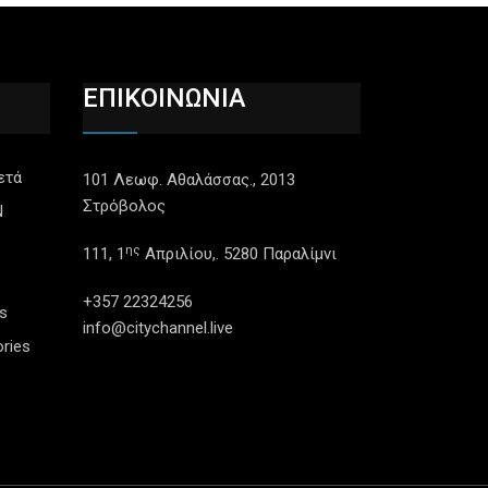
ΕΠΙΚΟΙΝΩΝΙΑ
ετά
101 Λεωφ. Αθαλάσσας., 2013
Στρόβολος
N
ης
111, 1
Απριλίου,. 5280 Παραλίμνι
+357 22324256
s
info@citychannel.live
ries