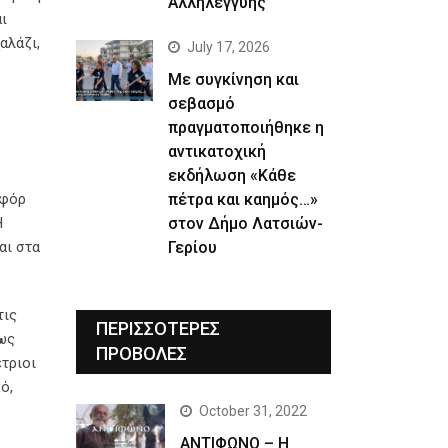
Αλληλεγγύης
ι
αλάζι,
July 17, 2026
Με συγκίνηση και
σεβασμό
πραγματοποιήθηκε η
αντικατοχική
εκδήλωση «Κάθε
πέτρα και καημός…»
οφόρ
στον Δήμο Λατσιών-
Η
Γερίου
αι στα
τις
ΠΕΡΙΣΣΟΤΕΡΕΣ
ίως
ΠΡΟΒΟΛΕΣ
έτριοι
ό,
October 31, 2022
ΑΝΤΙΦΩΝΟ – Η