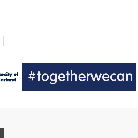
ς
e
Print