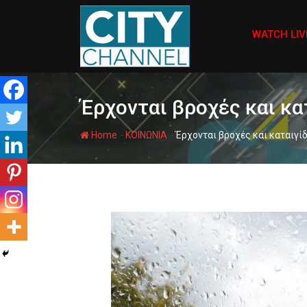
Skip
to
WATCH LIV
content
Έρχονται βροχές και κα
-
-
Home
ΚΟΙΝΩΝΙΑ
Έρχονται βροχές και καταιγίδ