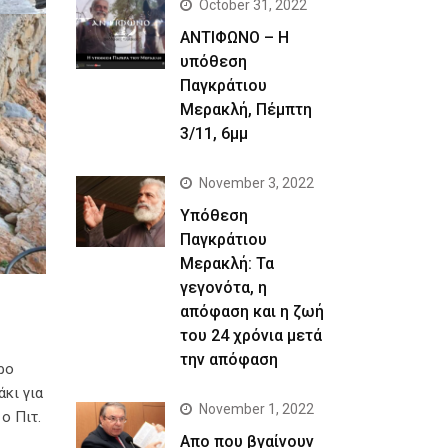
October 31, 2022
ΑΝΤΙΦΩΝΟ – Η
υπόθεση
Παγκράτιου
Μερακλή, Πέμπτη
3/11, 6μμ
November 3, 2022
Yπόθεση
Παγκράτιου
Μερακλή: Τα
γεγονότα, η
απόφαση και η ζωή
του 24 χρόνια μετά
την απόφαση
ρο
κι για
November 1, 2022
ο Πιτ.
Απο που βγαίνουν