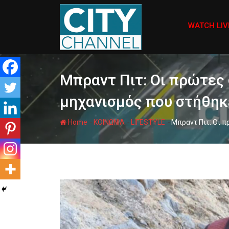
Skip
to
WATCH LIV
content
Μπραντ Πιτ: Οι πρώτες
μηχανισμός που στήθηκ
-
-
-
Home
ΚΟΙΝΩΝΙΑ
LIFESTYLE
Μπραντ Πιτ: Οι π