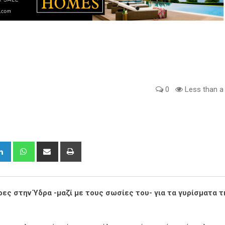
0
Less than a
gle+
LinkedIn
Whatsapp
Share
Print
via
Email
ες στην Ύδρα -μαζί με τους σωσίες του- για τα γυρίσματα τ