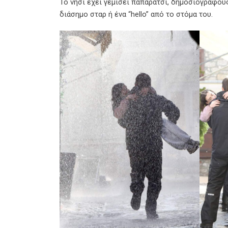
Το νησί έχει γεμίσει παπαράτσι, δημοσιογράφου
διάσημο σταρ ή ένα “hello” από το στόμα του.