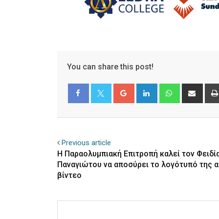
You can share this post!
Google+
LinkedIn
Whatsapp
Shar
via
Email
Facebook
Twitter
Previous article
Η Παραολυμπιακή Επιτροπή καλεί τον Φειδί
Παναγιώτου να αποσύρει το λογότυπό της 
βίντεο