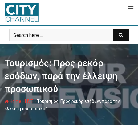
Skip
to
content
Τουρισμός: Προς ρεκόρ
εσόδων, παρά την έλλειψη
προσωπικού
-
-
Home
LIVE
Τουρισμός: Προς ρεκόρ εσόδων, παρά την
έλλειψη προσωπικού