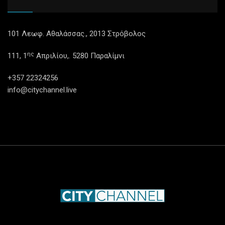
101 Λεωφ. Αθαλάσσας., 2013 Στρόβολος
ης
111, 1
Απριλίου,. 5280 Παραλίμνι
+357 22324256
info@citychannel.live