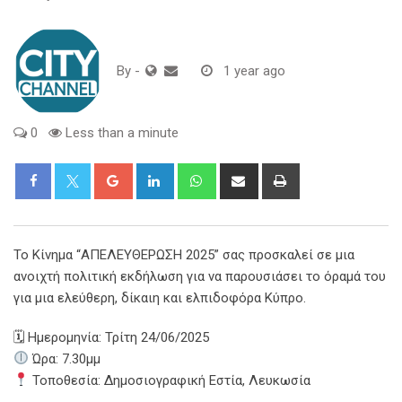
By
-
1 year ago
0
Less than a minute
Google+
LinkedIn
Whatsapp
Share
Print
via
Email
Το Κίνημα “ΑΠΕΛΕΥΘΕΡΩΣΗ 2025” σας προσκαλεί σε μια
ανοιχτή πολιτική εκδήλωση για να παρουσιάσει το όραμά του
για μια ελεύθερη, δίκαιη και ελπιδοφόρα Κύπρο.
🗓 Ημερομηνία: Τρίτη 24/06/2025
Ώρα: 7.30μμ
Τοποθεσία: Δημοσιογραφική Εστία, Λευκωσία