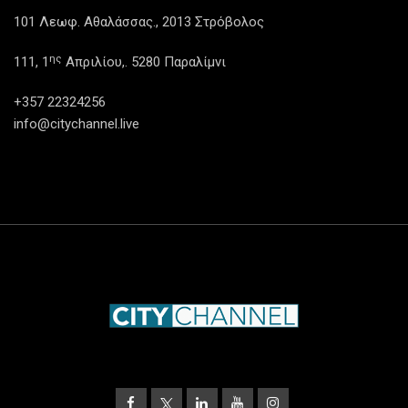
101 Λεωφ. Αθαλάσσας., 2013 Στρόβολος
ης
111, 1
Απριλίου,. 5280 Παραλίμνι
+357 22324256
info@citychannel.live