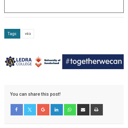
Tags:
νέα
You can share this post!
Google+
LinkedIn
Whatsapp
Share
Print
via
Email