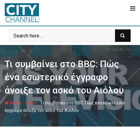
Skip
to
content
Τι συμβαίνει στο BBC: Πώς
ένα εσωτερικό έγγραφο
άνοιξε τον ασκό του Αιόλου
-
-
Home
News
Τι συμβαίνει στο BBC: Πώς ένα εσωτερικό
έγγραφο άνοιξε τον ασκό του Αιόλου