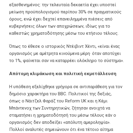
εξασθενημένος: την τελευταία δεκαετία έχει υποστεί
μείωση προϋπολογισμού περίπου 30% σε πραγματικούς
όρους, ενώ έχει δεχτεί επανειλημμένα πιέσεις από
κυβερνήσεις όλων των αποχρώσεων, ιδίως για το
καθεστώς χρηματοδότησης μέσω του ετήσιου τέλους.
Όπως το έθεσε ο ιστορικός Ντέιβιντ Χέντι, «είναι ένας
οργανισμός με αμέτρητα κινούμενα μέρη· όταν αποτύχει
το 1%, φαίνεται σαν να καταρρέει ολόκληρο το σύστημα».
Απότομη κλιμάκωση και πολιτική εκμετάλλευση
Η υπόθεση εξελίχθηκε γρήγορα σε αντιπαράθεση για τον
δημόσιο χαρακτήρα του BBC. Πολιτικοί της δεξιάς,
όπως ο Νάιτζελ Φαράζ του Reform UK και η Κέμι
Μπάντενοχ των Συντηρητικών, ζήτησαν ανοιχτά να
σταματήσει η χρηματοδότησή του μέσω τέλους εάν ο
οργανισμός δεν αποδείξει «απόλυτη αμεροληψία».
Πολλοί αναλυτές σημειώνουν ότι ένα τέτοιο αίτημα