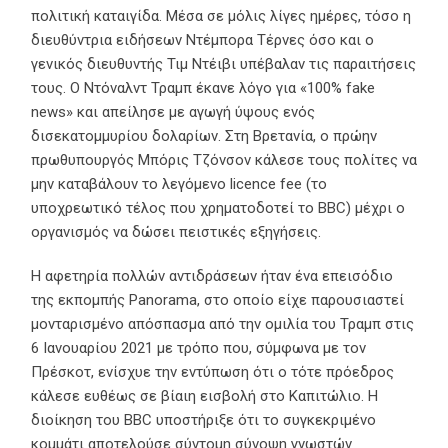
πολιτική καταιγίδα. Μέσα σε μόλις λίγες ημέρες, τόσο η
διευθύντρια ειδήσεων Ντέμπορα Τέρνες όσο και ο
γενικός διευθυντής Τιμ Ντέιβι υπέβαλαν τις παραιτήσεις
τους. Ο Ντόναλντ Τραμπ έκανε λόγο για «100% fake
news» και απείλησε με αγωγή ύψους ενός
δισεκατομμυρίου δολαρίων. Στη Βρετανία, ο πρώην
πρωθυπουργός Μπόρις Τζόνσον κάλεσε τους πολίτες να
μην καταβάλουν το λεγόμενο licence fee (το
υποχρεωτικό τέλος που χρηματοδοτεί το BBC) μέχρι ο
οργανισμός να δώσει πειστικές εξηγήσεις.
Η αφετηρία πολλών αντιδράσεων ήταν ένα επεισόδιο
της εκπομπής Panorama, στο οποίο είχε παρουσιαστεί
μονταρισμένο απόσπασμα από την ομιλία του Τραμπ στις
6 Ιανουαρίου 2021 με τρόπο που, σύμφωνα με τον
Πρέσκοτ, ενίσχυε την εντύπωση ότι ο τότε πρόεδρος
κάλεσε ευθέως σε βίαιη εισβολή στο Καπιτώλιο. Η
διοίκηση του BBC υποστήριξε ότι το συγκεκριμένο
κομμάτι αποτελούσε σύντομη σύνοψη γνωστών