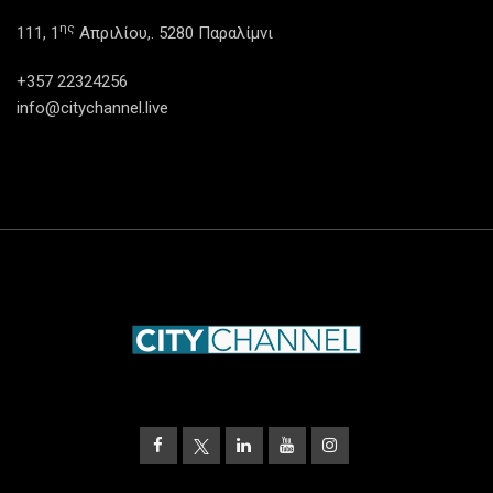
ης
111, 1
Απριλίου,. 5280 Παραλίμνι
+357 22324256
info@citychannel.live