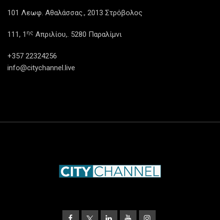
101 Λεωφ. Αθαλάσσας., 2013 Στρόβολος
ης
111, 1
Απριλίου,. 5280 Παραλίμνι
+357 22324256
info@citychannel.live