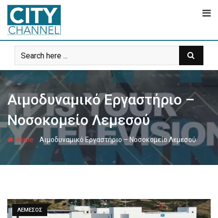
Skip
to
content
Αιμοδυναμικό Εργαστήριο –
Νοσοκομείο Λεμεσού
-
Home
Αιμοδυναμικό Εργαστήριο – Νοσοκομείο Λεμεσού
ΛΕΜΕΣΟΣ