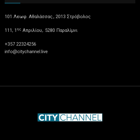
101 Λεωφ. Αθαλάσσας., 2013 Στρόβολος
ης
111, 1
Απριλίου,. 5280 Παραλίμνι
+357 22324256
info@citychannel.live