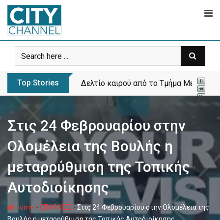
Skip
to
content
Top Stories
Δελτίο καιρού από το Τμήμα Μετεωρολ
Στις 24 Φεβρουαρίου στην
Ολομέλεια της Βουλής η
μεταρρύθμιση της Τοπικής
Αυτοδιοίκησης
-
-
Home
ΕΠΑΡΧΙΕΣ
Στις 24 Φεβρουαρίου στην Ολομέλεια της
Βουλής η μεταρρύθμιση της Τοπικής Αυτοδιοίκησης