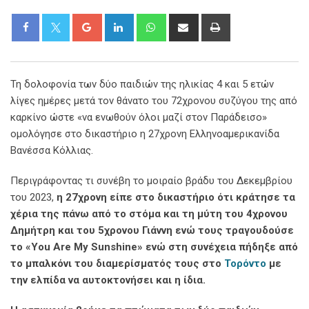
Google+
LinkedIn
Whatsapp
Share
Print
via
Email
Τη δολοφονία των δύο παιδιών της ηλικίας 4 και 5 ετών
λίγες ημέρες μετά τον θάνατο του 72χρονου συζύγου της από
καρκίνο ώστε «να ενωθούν όλοι μαζί στον Παράδεισο»
ομολόγησε στο δικαστήριο η 27χρονη Ελληνοαμερικανίδα
Βανέσσα Κόλλιας.
Περιγράφοντας τι συνέβη το μοιραίο βράδυ του Δεκεμβρίου
του 2023,
η 27χρονη είπε στο δικαστήριο ότι κράτησε τα
χέρια της πάνω από το στόμα και τη μύτη του 4χρονου
Δημήτρη και του 5χρονου Γιάννη ενώ τους τραγουδούσε
το «You Are My Sunshine» ενώ στη συνέχεια πήδηξε από
το μπαλκόνι του διαμερίσματός τους στο
Τορόντο
με
την ελπίδα να αυτοκτονήσει και η ίδια.