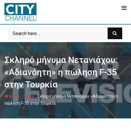
Skip
to
content
Σκληρό μήνυμα Νετανιάχου:
«Αδιανόητη» η πώληση F-35
στην Τουρκία
-
-
Home
News
Σκληρό μήνυμα Νετανιάχου: «Αδιανόητη» η
πώληση F-35 στην Τουρκία