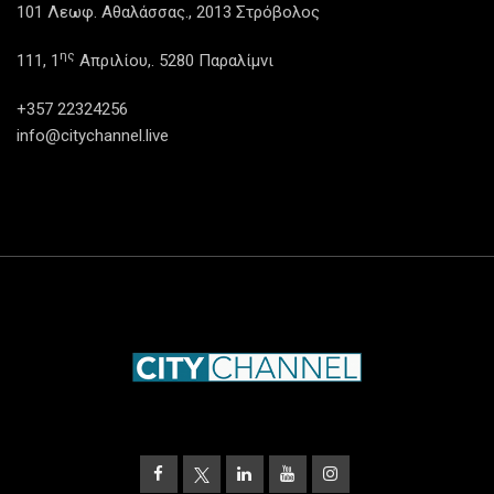
101 Λεωφ. Αθαλάσσας., 2013 Στρόβολος
ης
111, 1
Απριλίου,. 5280 Παραλίμνι
+357 22324256
info@citychannel.live