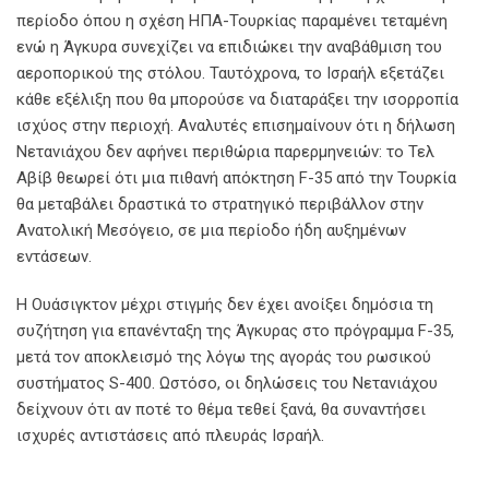
περίοδο όπου η σχέση ΗΠΑ-Τουρκίας παραμένει τεταμένη
ενώ η Άγκυρα συνεχίζει να επιδιώκει την αναβάθμιση του
αεροπορικού της στόλου. Ταυτόχρονα, το Ισραήλ εξετάζει
κάθε εξέλιξη που θα μπορούσε να διαταράξει την ισορροπία
ισχύος στην περιοχή. Αναλυτές επισημαίνουν ότι η δήλωση
Νετανιάχου δεν αφήνει περιθώρια παρερμηνειών: το Τελ
Αβίβ θεωρεί ότι μια πιθανή απόκτηση F-35 από την Τουρκία
θα μεταβάλει δραστικά το στρατηγικό περιβάλλον στην
Ανατολική Μεσόγειο, σε μια περίοδο ήδη αυξημένων
εντάσεων.
Η Ουάσιγκτον μέχρι στιγμής δεν έχει ανοίξει δημόσια τη
συζήτηση για επανένταξη της Άγκυρας στο πρόγραμμα F-35,
μετά τον αποκλεισμό της λόγω της αγοράς του ρωσικού
συστήματος S-400. Ωστόσο, οι δηλώσεις του Νετανιάχου
δείχνουν ότι αν ποτέ το θέμα τεθεί ξανά, θα συναντήσει
ισχυρές αντιστάσεις από πλευράς Ισραήλ.