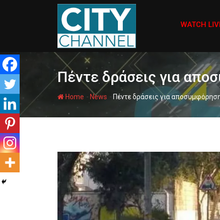
Skip
to
WATCH LIV
content
Πέντε δράσεις για απο
-
-
Home
News
Πέντε δράσεις για αποσυμφόρηση