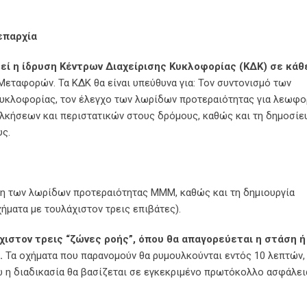
επαρχία
λεί η ίδρυση Κέντρων Διαχείρισης Κυκλοφορίας (ΚΔΚ) σε κάθ
Μεταφορών. Τα ΚΔΚ θα είναι υπεύθυνα για: Τον συντονισμό των
κυκλοφορίας, τον έλεγχο των λωρίδων προτεραιότητας για λεωφο
υλκήσεων και περιστατικών στους δρόμους, καθώς και τη δημοσίε
υς.
ση των λωρίδων προτεραιότητας ΜΜΜ, καθώς και τη δημιουργία
ματα με τουλάχιστον τρεις επιβάτες).
χιστον τρεις “ζώνες ροής”, όπου θα απαγορεύεται η στάση ή
μ.
Τα οχήματα που παρανομούν θα ρυμουλκούνται εντός 10 λεπτών,
νώ η διαδικασία θα βασίζεται σε εγκεκριμένο πρωτόκολλο ασφάλει