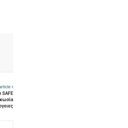
rticle
ω SAFE
υκωσία
ργειες