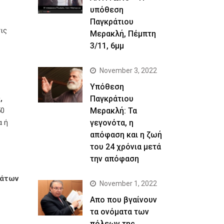
υπόθεση
Παγκράτιου
ις
Μερακλή, Πέμπτη
3/11, 6μμ
November 3, 2022
Yπόθεση
Παγκράτιου
,
Μερακλή: Τα
50
γεγονότα, η
α ή
απόφαση και η ζωή
του 24 χρόνια μετά
την απόφαση
μάτων
November 1, 2022
Απο που βγαίνουν
τα ονόματα των
πόλεων της