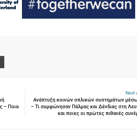
e
Print
Next a
ρή
Ανάπτυξη κοινών οπλικών συστημάτων μέσ
ς – Ποια
– Τι συμφώνησαν Πάλμας και Δένδιας στη Λε
και ποιες οι πρώτες πιθανές συνέ