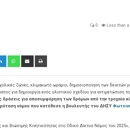
0
Less than a
gle+
LinkedIn
Whatsapp
Share
Print
via
Email
σχολικές ζώνες, κλιμακωτό ωράριο, δημοσιοποίηση των δεικτών 
ράτος για δημιουργία ενός ολιστικού σχεδίου για αντιμετώπιση τη
ς δράσεις για αποσυμφόρηση των δρόμων από την τροχαία κ
 πρόταση νόμου που κατέθεσε η βουλευτής του ΔΗΣΥ
Φωτειν
 και Βιώσιμης Κινητικότητας στο Οδικό Δίκτυο Νόμος του 2025»,