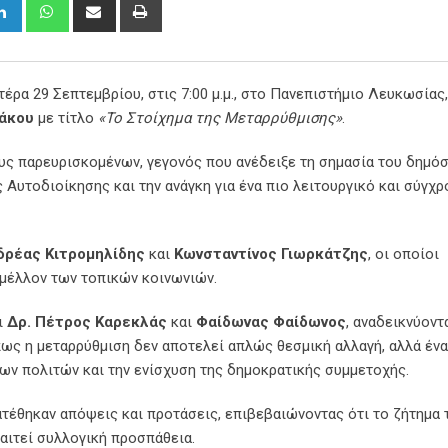
gle+
LinkedIn
Whatsapp
Share
Print
via
Email
έρα 29 Σεπτεμβρίου, στις 7:00 μ.μ., στο Πανεπιστήμιο Λευκωσίας,
ιάκου
με τίτλο
«Το Στοίχημα της Μεταρρύθμισης»
.
ς παρευρισκομένων, γεγονός που ανέδειξε τη σημασία του δημό
 Αυτοδιοίκησης και την ανάγκη για ένα πιο λειτουργικό και σύγχρ
δρέας Κιτρομηλίδης
και
Κωνσταντίνος Γιωρκάτζης
, οι οποίοι
 μέλλον των τοπικών κοινωνιών.
ι
Δρ. Πέτρος Καρεκλάς
και
Φαίδωνας Φαίδωνος
, αναδεικνύοντ
πως η μεταρρύθμιση δεν αποτελεί απλώς θεσμική αλλαγή, αλλά ένα
των πολιτών και την ενίσχυση της δημοκρατικής συμμετοχής.
τέθηκαν απόψεις και προτάσεις, επιβεβαιώνοντας ότι το ζήτημα 
αιτεί συλλογική προσπάθεια.