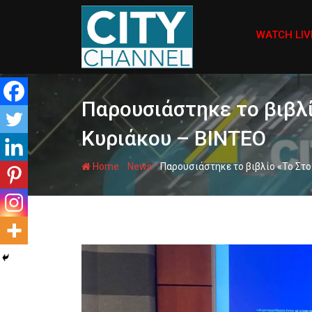
Skip
to
WATCH LIV
content
Παρουσιάστηκε το βιβλ
Κυριάκου – ΒΙΝΤΕΟ
-
-
Home
News
Παρουσιάστηκε το βιβλίο «Το Στ