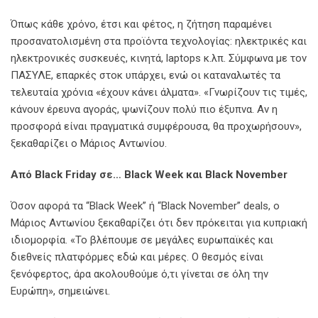
Όπως κάθε χρόνο, έτσι και φέτος, η ζήτηση παραμένει
προσανατολισμένη στα προϊόντα τεχνολογίας: ηλεκτρικές και
ηλεκτρονικές συσκευές, κινητά, laptops κ.λπ. Σύμφωνα με τον
ΠΑΣΥΛΕ, επαρκές στοκ υπάρχει, ενώ οι καταναλωτές τα
τελευταία χρόνια «έχουν κάνει άλματα». «Γνωρίζουν τις τιμές,
κάνουν έρευνα αγοράς, ψωνίζουν πολύ πιο έξυπνα. Αν η
προσφορά είναι πραγματικά συμφέρουσα, θα προχωρήσουν»,
ξεκαθαρίζει ο Μάριος Αντωνίου.
Από Black Friday
σε… Black Week
και Black November
Όσον αφορά τα “Black Week” ή “Black November” deals, ο
Μάριος Αντωνίου ξεκαθαρίζει ότι δεν πρόκειται για κυπριακή
ιδιομορφία. «Το βλέπουμε σε μεγάλες ευρωπαϊκές και
διεθνείς πλατφόρμες εδώ και μέρες. Ο θεσμός είναι
ξενόφερτος, άρα ακολουθούμε ό,τι γίνεται σε όλη την
Ευρώπη», σημειώνει.