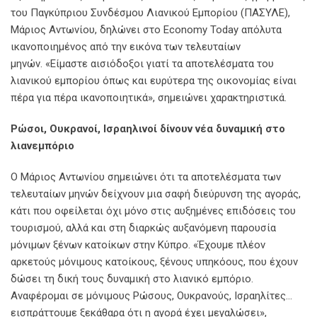
του Παγκύπριου Συνδέσμου Λιανικού Εμπορίου (ΠΑΣΥΛΕ),
Μάριος Αντωνίου, δηλώνει στο Economy Today απόλυτα
ικανοποιημένος από την εικόνα των τελευταίων
μηνών. «Είμαστε αισιόδοξοι γιατί τα αποτελέσματα του
λιανικού εμπορίου όπως και ευρύτερα της οικονομίας είναι
πέρα για πέρα ικανοποιητικά», σημειώνει χαρακτηριστικά.
Ρώσοι, Ουκρανοί, Ισραηλινοί δίνουν νέα δυναμική στο
λιανεμπόριο
Ο Μάριος Αντωνίου σημειώνει ότι τα αποτελέσματα των
τελευταίων μηνών δείχνουν μια σαφή διεύρυνση της αγοράς,
κάτι που οφείλεται όχι μόνο στις αυξημένες επιδόσεις του
τουρισμού, αλλά και στη διαρκώς αυξανόμενη παρουσία
μόνιμων ξένων κατοίκων στην Κύπρο. «Έχουμε πλέον
αρκετούς μόνιμους κατοίκους, ξένους υπηκόους, που έχουν
δώσει τη δική τους δυναμική στο λιανικό εμπόριο.
Αναφέρομαι σε μόνιμους Ρώσους, Ουκρανούς, Ισραηλίτες…
εισπράττουμε ξεκάθαρα ότι η αγορά έχει μεγαλώσει»,