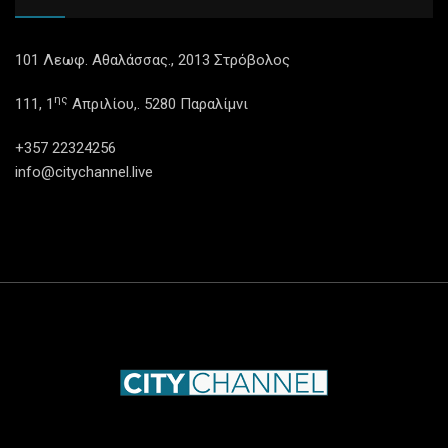
101 Λεωφ. Αθαλάσσας., 2013 Στρόβολος
ης
111, 1
Απριλίου,. 5280 Παραλίμνι
+357 22324256
info@citychannel.live