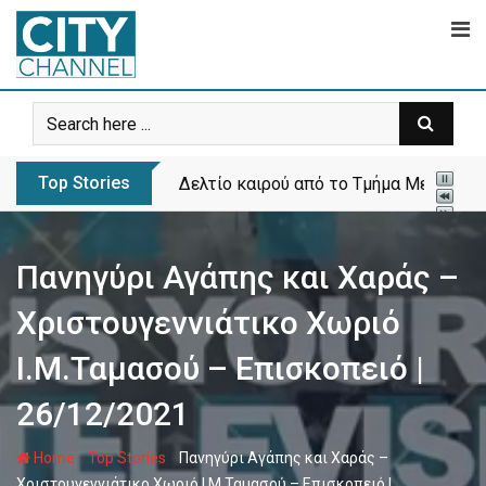
Skip
to
content
Top Stories
Δελτίο καιρού από το Τμήμα Μετεωρολ
Πανηγύρι Αγάπης και Χαράς –
Χριστουγεννιάτικο Χωριό
Ι.Μ.Ταμασού – Επισκοπειό |
26/12/2021
-
-
Home
Top Stories
Πανηγύρι Αγάπης και Χαράς –
Χριστουγεννιάτικο Χωριό Ι.Μ.Ταμασού – Επισκοπειό |