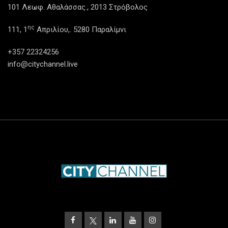
101 Λεωφ. Αθαλάσσας., 2013 Στρόβολος
ης
111, 1
Απριλίου,. 5280 Παραλίμνι
+357 22324256
info@citychannel.live