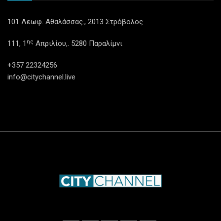
101 Λεωφ. Αθαλάσσας., 2013 Στρόβολος
ης
111, 1
Απριλίου,. 5280 Παραλίμνι
+357 22324256
info@citychannel.live