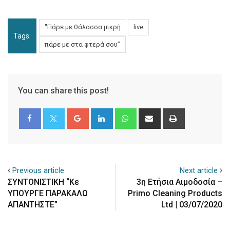
"Πάρε με θάλασσα μικρή
live
Tags:
πάρε με στα φτερά σου”
You can share this post!
Google+
LinkedIn
Whatsapp
Share
Print
via
Email
Previous article
Next article
ΣΥΝΤΟΝΙΣΤΙΚΗ “Κε
3η Eτήσια Aιμοδοσία –
ΥΠΟΥΡΓΕ ΠΑΡΑΚΑΛΩ
Primo Cleaning Products
ΑΠΑΝΤΗΣΤΕ”
Ltd | 03/07/2020