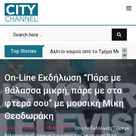
Skip
to
content
Top Stories
Δελτίο καιρού από το Τμήμα Μετεωρολ
On-Line Εκδήλωση “Πάρε με
θάλασσα μικρή, πάρε με στα
φτερά σου” με μουσική Μίκη
Θεοδωράκη
-
-
-
Home
ΚΟΙΝΩΝΙΑ
ΠΟΛΙΤΙΣΜΟΣ
On-Line Εκδήλωση “Πάρε με
θάλασσα μικρή, πάρε με στα φτερά σου” με μουσική Μίκη