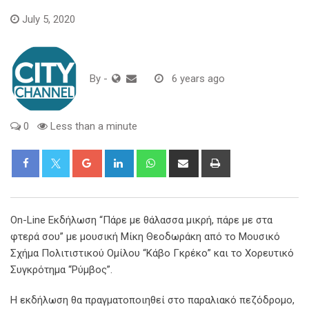
July 5, 2020
By
-
6 years ago
0
Less than a minute
Google+
LinkedIn
Whatsapp
Share
Print
via
Email
On-Line Εκδήλωση “Πάρε με θάλασσα μικρή, πάρε με στα
φτερά σου” με μουσική Μίκη Θεοδωράκη από το Μουσικό
Σχήμα Πολιτιστικού Ομίλου “Κάβο Γκρέκο” και το Χορευτικό
Συγκρότημα “Ρύμβος”.
Η εκδήλωση θα πραγματοποιηθεί στο παραλιακό πεζόδρομο,