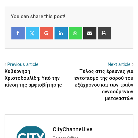
You can share this post!
Google+
LinkedIn
Whatsapp
Share
Print
via
Email
Previous article
Next article
Κυβέρνηση
Τέλος στις έρευνες για
Χριστοδουλίδη: Υπό την
εντοπισμό της σορού του
πίεση της αμφισβήτησης
εξάχρονου και των τριών
αγνοούμενων
μεταναστών
CityChannel.live