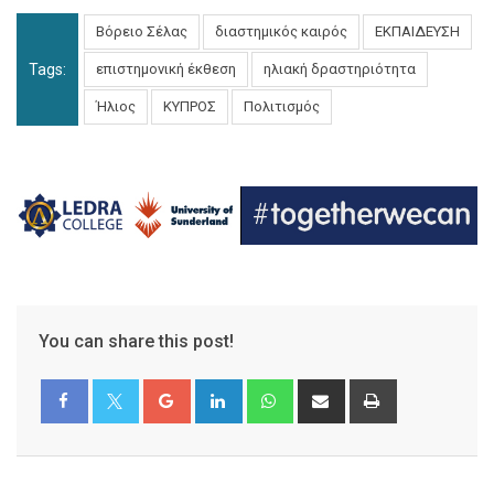
Βόρειο Σέλας
διαστημικός καιρός
ΕΚΠΑΙΔΕΥΣΗ
Tags:
επιστημονική έκθεση
ηλιακή δραστηριότητα
Ήλιος
ΚΥΠΡΟΣ
Πολιτισμός
You can share this post!
Google+
LinkedIn
Whatsapp
Share
Print
via
Email