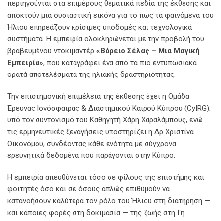
περιηγούνται στα επιμέρους θεματικά πεδία της έκθεσης και
αποκτούν μια ουσιαστική εικόνα για το πώς τα φαινόμενα του
Ήλιου επηρεάζουν κρίσιμες υποδομές και τεχνολογικά
συστήματα. Η εμπειρία ολοκληρώνεται με την προβολή του
βραβευμένου ντοκιμαντέρ
«Βόρειο Σέλας – Μια Μαγική
Εμπειρία»
, που καταγράφει ένα από τα πιο εντυπωσιακά
ορατά αποτελέσματα της ηλιακής δραστηριότητας.
Την επιστημονική επιμέλεια της έκθεσης έχει η Ομάδα
Έρευνας Ιονόσφαιρας & Διαστημικού Καιρού Κύπρου (CyIRG),
υπό τον συντονισμό του Καθηγητή Χάρη Χαραλάμπους, ενώ
τις ερμηνευτικές ξεναγήσεις υποστηρίζει η Δρ Χριστίνα
Οικονόμου, συνδέοντας κάθε ενότητα με σύγχρονα
ερευνητικά δεδομένα που παράγονται στην Κύπρο.
Η εμπειρία απευθύνεται τόσο σε φίλους της επιστήμης και
φοιτητές όσο και σε όσους απλώς επιθυμούν να
κατανοήσουν καλύτερα τον ρόλο του Ήλιου στη διατήρηση —
και κάποιες φορές στη δοκιμασία — της ζωής στη Γη.