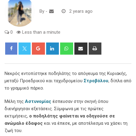
By
-
2 years ago
0
Less than a minute
Google+
LinkedIn
Whatsapp
Share
Print
via
Email
Νεκρός εντοπίστηκε ποδηλάτης το απόγευμα της Κυριακής,
μεταξύ Προεδρικού και ταχυδρομείου
Στροβόλου
, δίπλα από
το γραμμικό πάρκο.
Μέλη της
Αστυνομίας
έσπευσαν στην σκηνή όπου
διενήργησαν εξετάσεις. Σύμφωνα με τις πρώτες
εκτιμήσεις,
ο ποδηλάτης φαίνεται να οδηγούσε σε
ανώμαλο έδαφος
και να έπεσε, με αποτέλεσμα να χάσει τη
ζωή του.