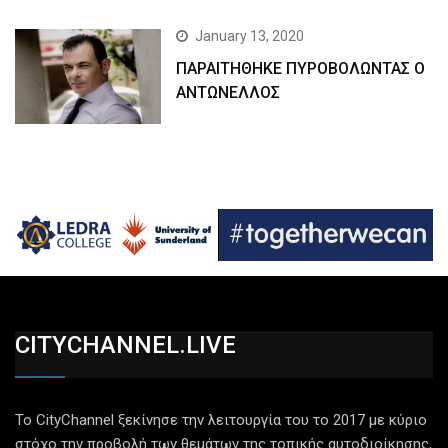
January 13, 2020
ΠΑΡΑΙΤΗΘΗΚΕ ΠΥΡΟΒΟΛΩΝΤΑΣ Ο
ΑΝΤΩΝΕΛΛΟΣ
CITYCHANNEL.LIVE
Το CityChannel ξεκίνησε την λειτουργία του το 2017 με κύριο
στόχο την προβολή των θεμάτων της τοπικής αυτοδιοίκησης,