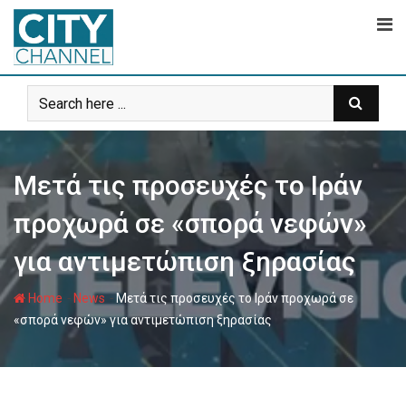
Skip
to
content
Μετά τις προσευχές το Ιράν
προχωρά σε «σπορά νεφών»
για αντιμετώπιση ξηρασίας
-
-
Home
News
Μετά τις προσευχές το Ιράν προχωρά σε
«σπορά νεφών» για αντιμετώπιση ξηρασίας