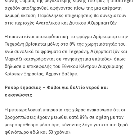
λίμνης Ουρμία, της μεγαλύτερης λίμνης του Ιράν, η οποία έχει
σχεδόν αποξηρανθεί, αφήνοντας πίσω της μια απέραντη
αλμυρή έκταση. Παράλληλες επιχειρήσεις θα συνεχιστούν
στις περιοχές Ανατολικού και Δυτικού Αζερμπαϊτζάν.
Η εικόνα είναι αποκαρδιωτική: το φράγμα Αμίρκαμπιρ στην
Τεχεράνη βρίσκεται μόλις στο 8% της χωρητικότητάς του,
ενώ συνολικά τα φράγματα σε Τεχεράνη, Αζερμπαϊτζάν και
Μαρκάζι καταγράφονται σε «ανησυχητικά επίπεδα», όπως
δήλωσε ο επικεφαλής του Εθνικού Κέντρου Διαχείρισης
Κρίσεων Ξηρασίας, Άχμαντ Βαζίφε.
Ρεκόρ ξηρασίας – Φόβοι για δελτίο νερού και
εκκενώσεις
Η μετεωρολογική υπηρεσία της χώρας ανακοίνωσε ότι οι
βροχοπτώσεις έχουν μειωθεί κατά 89% σε σχέση με τον
μακροπρόθεσμο μέσο όρο, κάνοντας λόγο για «το πιο ξηρό
φθινόπωρο εδώ και 50 χρόνια».