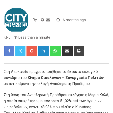
By
-
6 months ago
0
Less than a minute
Google+
LinkedIn
Whatsapp
Share
Print
via
Email
Στη Λευκωσία πραγματοποιήθηκε το έκτακτο εκλογικό
συνέδριο του
Κίνημα Οικολόγων – Συνεργασία Πολιτών
,
με αντικείμενο την εκλογή Αναπληρωτή Προέδρου.
Στη θέση του Αναπληρωτή Προέδρου εκλέγηκε η Μαρία Κολά,
η οποία επικράτησε με ποσοστό 51,02% επί των έγκυρων
ψηφοδελτίων, έναντι 48,98% που έλαβε ο Κυριάκος
Τσιμίλλης. Κατά τη διαδικασία καταγράφηκαν επίσης τέσσερα