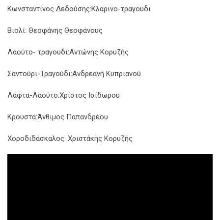
Κωνσταντίνος Δεδούσης:Κλαρινο-τραγουδι
Βιολί: Θεοφάνης Θεοφάνους
Λαούτο- τραγουδι:Αντώνης Κορυζής
Σαντούρι-Τραγούδι:Ανδρεανή Κυπριανού
Λάφτα-Λαούτο:Χρίστος Ισίδωρου
Κρουστά:Άνθιμος Παπανδρέου
Χοροδιδάσκαλος: Χριστάκης Κορυζής