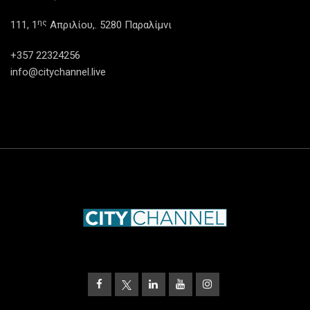
ης
111, 1
Απριλίου,. 5280 Παραλίμνι
+357 22324256
info@citychannel.live