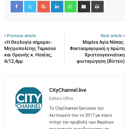
Google+
LinkedIn
Whatsapp
Share
Print
via
Email
Previous article
Next article
«Η Θεολογία σήμερα»:
Μαρίνα Αγία Νάπας:
Μητροπολίτης Ταμασού
Φαντασμαγορική η πρώτη
και Ορεινής κ. Ησαΐας,
Χριστουγεννιάτικη
6/12,4μμ
φωταγώγηση (Βίντεο)
CityChannel.live
Editors Office
Το CityChannel ξεκίνησε την
λειτουργία του το 2017 με κύριο
στόχο την προβολή των θεμάτων
της τοπικής αυτοδιοίκησης, τη