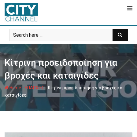
Skip
to
content
Κίτρινη προειδοποίηση για
βροχές και καταιγίδες
-
-
Home
ΕΠΑΡΧΙΕΣ
Κίτρινη προειδοποίηση για βροχές και
καταιγίδες