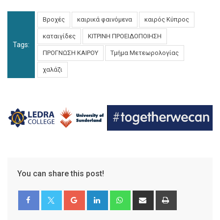
Βροχές
καιρικά φαινόμενα
καιρός Κύπρος
καταιγίδες
ΚΙΤΡΙΝΗ ΠΡΟΕΙΔΟΠΟΙΗΣΗ
Tags:
ΠΡΟΓΝΩΣΗ ΚΑΙΡΟΥ
Τμήμα Μετεωρολογίας
χαλάζι
You can share this post!
Google+
LinkedIn
Whatsapp
Share
Print
via
Email