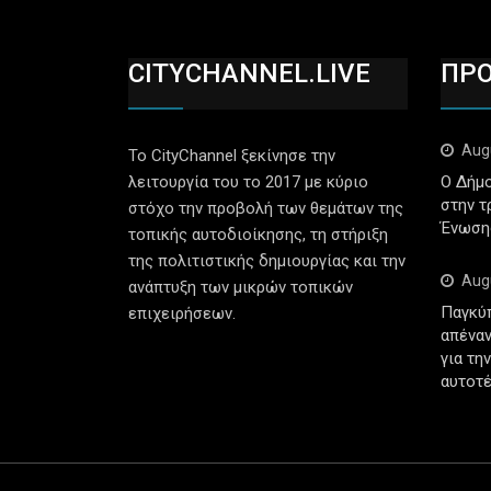
CITYCHANNEL.LIVE
ΠΡ
Aug
Το CityChannel ξεκίνησε την
λειτουργία του το 2017 με κύριο
Ο Δήμο
στην τ
στόχο την προβολή των θεμάτων της
Ένωση
τοπικής αυτοδιοίκησης, τη στήριξη
της πολιτιστικής δημιουργίας και την
Aug
ανάπτυξη των μικρών τοπικών
Παγκύ
επιχειρήσεων.
απέναν
για τη
αυτοτέ