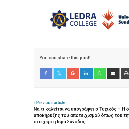
You can share this post!
Google+
LinkedIn
Whatsapp
Shar
via
Email
Facebook
Twitter
Previous article
Να τι καλείται να υπογράψει ο Τυχικός – Η
αποκήρυξης του αποτειχισμού όπως του τ
στο χέρι η Ιερά Σύνοδος