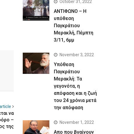
October 31, 2022
ΑΝΤΙΦΩΝΟ – Η
υπόθεση
Παγκράτιου
Μερακλή, Πέμπτη
3/11, 6μμ
November 3, 2022
Yπόθεση
Παγκράτιου
Μερακλή: Τα
γεγονότα, η
απόφαση και η ζωή
του 24 χρόνια μετά
rticle
την απόφαση
ται να
φόρο –
November 1, 2022
ος της
Απο που βγαίνουν