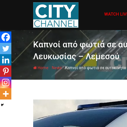
Skip
to
WATCH LIV
content
Καπνοί από φωτιά σε α
Λευκωσίας – Λεμεσού
-
-
Home
News
Καπνοί από φωτιά σε αυτοκίνητο