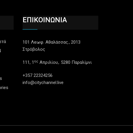
ΕΠΙΚΟΙΝΩΝΙΑ
ετά
101 Λεωφ. Αθαλάσσας., 2013
Στρόβολος
N
ης
111, 1
Απριλίου,. 5280 Παραλίμνι
+357 22324256
s
info@citychannel.live
ries