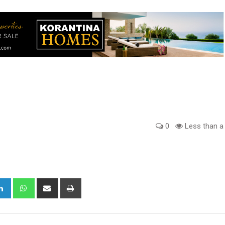
0
Less than a
gle+
LinkedIn
Whatsapp
Share
Print
via
Email