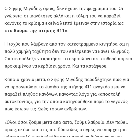
Ο Σήφης Μιγάδης, όμως, δεν έχασε την ψυχραιμία του. Οι
γνώσεις, οι ικανότητες αλλά και η τόλμη του να παραβεί
κανόνες τα κρίσιμα εκείνα λεπτά έμειναν στην ιστορία ως
«το θαύμα της πτήσης 411».
Η ισχύς που λάμβανε από τον κατεστραμμένο κινητήρα και η
πολύ χαμηλή ταχύτητα δεν του επέτρεπαν να κάνει ελιγμούς.
Οπότε επέλεξε να κρατήσει το αεροπλάνο σε σταθερή πορεία
προκειμένου να κερδίσει χρόνο. Και τα κατάφερε.
Κάποια χρόνια μετά, ο Σήφης Μιγάδης παραδέχτηκε πως για
να προσγειώσει το Jumbo της πτήσης 411 αναγκάστηκε να
παραβεί πλήθος κανόνων, κάνοντας λόγο για «αποστολή
αυτοκτονίας», για την οποία κατηγορήθηκε παρά το γεγονός
πως έσωσε τις ζωές τόσων ανθρώπων.
«Όλοι όσοι ζούμε μετά από αυτό, ζούμε λαθραία. Δεν παύει,
όμως, ακόμη και στις πιο δύσκολες στιγμές να υπάρχει μια
κάποια πολύ μικρή ελπίδα που μπορεί να δώσει φως και