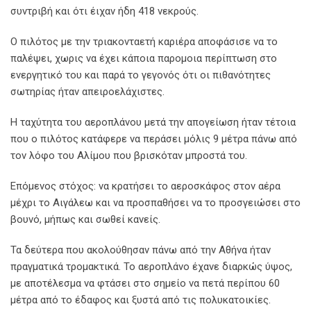
συντριβή και ότι έιχαν ήδη 418 νεκρούς.
Ο πιλότος με την τριακονταετή καριέρα αποφάσισε να το
παλέψει, χωρις να έχει κάποια παρομοια περίπτωση στο
ενεργητικό του και παρά το γεγονός ότι οι πιθανότητες
σωτηρίας ήταν απειροελάχιστες.
Η ταχύτητα του αεροπλάνου μετά την απογείωση ήταν τέτοια
που ο πιλότος κατάφερε να περάσει μόλις 9 μέτρα πάνω από
τον λόφο του Αλίμου που βρισκόταν μπροστά του.
Επόμενος στόχος: να κρατήσει το αεροσκάφος στον αέρα
μέχρι το Αιγάλεω και να προσπαθήσει να το προσγειώσει στο
βουνό, μήπως και σωθεί κανείς.
Τα δεύτερα που ακολούθησαν πάνω από την Αθήνα ήταν
πραγματικά τρομακτικά. Το αεροπλάνο έχανε διαρκώς ύψος,
με αποτέλεσμα να φτάσει στο σημείο να πετά περίπου 60
μέτρα από το έδαφος και ξυστά από τις πολυκατοικίες.