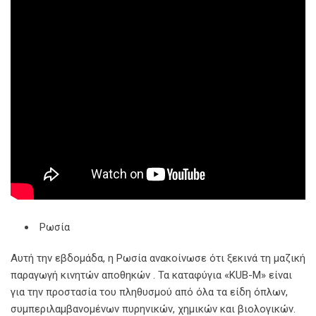
Ρωσία
Αυτή την εβδομάδα, η Ρωσία ανακοίνωσε ότι ξεκινά τη μαζική
παραγωγή κινητών αποθηκών . Τα καταφύγια «KUB-M» είναι
για την προστασία του πληθυσμού από όλα τα είδη όπλων,
συμπεριλαμβανομένων πυρηνικών, χημικών και βιολογικών.