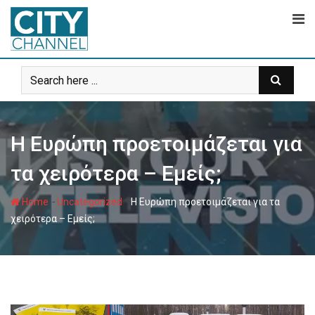
Skip
to
content
Η Ευρώπη προετοιμάζεται για
τα χειρότερα – Εμείς;
-
-
Home
Uncategorized
Η Ευρώπη προετοιμάζεται για τα
χειρότερα – Εμείς;