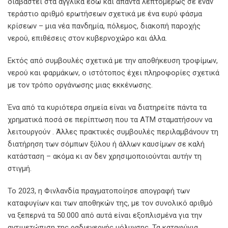
διαβαστεί στα αγγλικά εδώ και απαντά λεπτομερώς σε έναν
τεράστιο αριθμό ερωτήσεων σχετικά με ένα ευρύ φάσμα
κρίσεων – μια νέα πανδημία, πόλεμος, διακοπή παροχής
νερού, επιθέσεις στον κυβερνοχώρο και άλλα.
Εκτός από συμβουλές σχετικά με την αποθήκευση τροφίμων,
νερού και φαρμάκων, ο ιστότοπος έχει πληροφορίες σχετικά
με τον τρόπο οργάνωσης μιας εκκένωσης.
Ένα από τα κυριότερα σημεία είναι να διατηρείτε πάντα τα
χρηματικά ποσά σε περίπτωση που τα ΑΤΜ σταματήσουν να
λειτουργούν . Άλλες πρακτικές συμβουλές περιλαμβάνουν τη
διατήρηση των σόμπων ξύλου ή άλλων καυσίμων σε καλή
κατάσταση – ακόμα κι αν δεν χρησιμοποιούνται αυτήν τη
στιγμή.
Το 2023, η Φινλανδία πραγματοποίησε απογραφή των
καταφυγίων και των αποθηκών της, με τον συνολικό αριθμό
να ξεπερνά τα 50.000 από αυτά είναι εξοπλισμένα για την
αντιμετώπιση της ραδιενεργής μόλυνσης. Τα καταφύγια