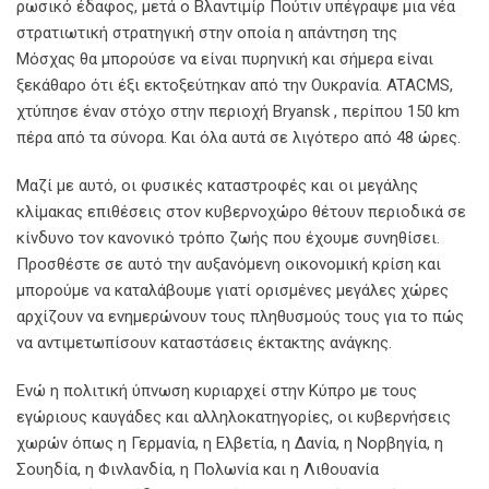
ρωσικό έδαφος, μετά ο Βλαντιμίρ Πούτιν υπέγραψε μια νέα
στρατιωτική στρατηγική στην οποία η απάντηση της
Μόσχας θα μπορούσε να είναι πυρηνική και σήμερα είναι
ξεκάθαρο ότι έξι εκτοξεύτηκαν από την Ουκρανία. ATACMS,
χτύπησε έναν στόχο στην περιοχή Bryansk , περίπου 150 km
πέρα ​​από τα σύνορα. Και όλα αυτά σε λιγότερο από 48 ώρες.
Μαζί με αυτό, οι φυσικές καταστροφές και οι μεγάλης
κλίμακας επιθέσεις στον κυβερνοχώρο θέτουν περιοδικά σε
κίνδυνο τον κανονικό τρόπο ζωής που έχουμε συνηθίσει.
Προσθέστε σε αυτό την αυξανόμενη οικονομική κρίση και
μπορούμε να καταλάβουμε γιατί ορισμένες μεγάλες χώρες
αρχίζουν να ενημερώνουν τους πληθυσμούς τους για το πώς
να αντιμετωπίσουν καταστάσεις έκτακτης ανάγκης.
Ενώ η πολιτική ύπνωση κυριαρχεί στην Κύπρο με τους
εγώριους καυγάδες και αλληλοκατηγορίες, οι κυβερνήσεις
χωρών όπως η Γερμανία, η Ελβετία, η Δανία, η Νορβηγία, η
Σουηδία, η Φινλανδία, η Πολωνία και η Λιθουανία