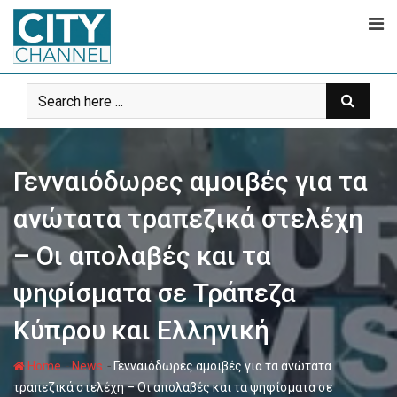
Skip
to
content
Γενναιόδωρες αμοιβές για τα
ανώτατα τραπεζικά στελέχη
– Οι απολαβές και τα
ψηφίσματα σε Τράπεζα
Κύπρου και Ελληνική
-
-
Home
News
Γενναιόδωρες αμοιβές για τα ανώτατα
τραπεζικά στελέχη – Οι απολαβές και τα ψηφίσματα σε