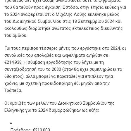
Τράπεζας δεν έχει ακόμη ανακοινωθεί, ούτε τα ψηφίσματα
που θα τεθούν προς έγκριση. Ωστόσο, στην ετήσια έκθεση για
το 2024 αναφέρεται ότι ο Μιχάλης Λούης εκλέγηκε μέλος
του Διοικητικού Συμβουλίου στις 18 Σεπτεμβρίου 2024 και
ακολούθως διορίστηκε ανώτατος εκτελεστικός διευθυντής
του ομίλου.
Για τους περίπου τέσσερις μήνες που εργάστηκε στο 2024, οι
συνολικές του απολαβές και ωφελήματα ανήλθαν σε
€214.938. Η σύμβαση εργοδότησής του λήγει με τη
συνταξιοδότησή του το 2030 (όταν θα έχει συμπληρώσει το
68ο έτος), αλλά μπορεί να παραταθεί για επιπλέον τρία
χρόνια, με σχετική προειδοποίηση έξι μηνών από την
Τράπεζα.
Οι αμοιβές των μελών του Διοικητικού Συμβουλίου της
Ελληνικής για το 2024 διαμορφώθηκαν ως εξής:
Πρόεδρος: €210.000