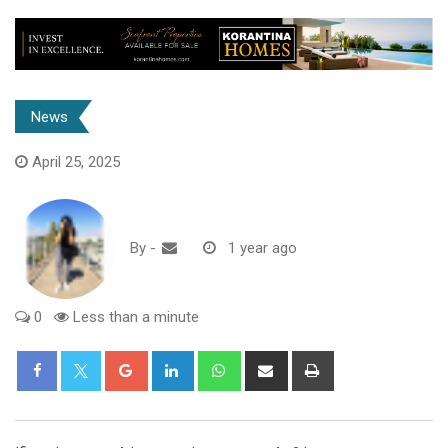
News
April 25, 2025
By
-
1 year ago
0
Less than a minute
Google+
LinkedIn
Whatsapp
Share
Print
via
Email