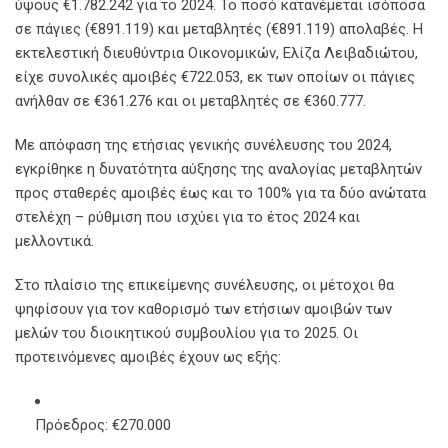
ύψους €1.782.242 για το 2024. Το ποσό κατανέμεται ισόποσα
σε πάγιες (€891.119) και μεταβλητές (€891.119) απολαβές. Η
εκτελεστική διευθύντρια Οικονομικών, Ελίζα Λειβαδιώτου,
είχε συνολικές αμοιβές €722.053, εκ των οποίων οι πάγιες
ανήλθαν σε €361.276 και οι μεταβλητές σε €360.777.
Με απόφαση της ετήσιας γενικής συνέλευσης του 2024,
εγκρίθηκε η δυνατότητα αύξησης της αναλογίας μεταβλητών
προς σταθερές αμοιβές έως και το 100% για τα δύο ανώτατα
στελέχη – ρύθμιση που ισχύει για το έτος 2024 και
μελλοντικά.
Στο πλαίσιο της επικείμενης συνέλευσης, οι μέτοχοι θα
ψηφίσουν για τον καθορισμό των ετήσιων αμοιβών των
μελών του διοικητικού συμβουλίου για το 2025. Οι
προτεινόμενες αμοιβές έχουν ως εξής:
Πρόεδρος: €270.000