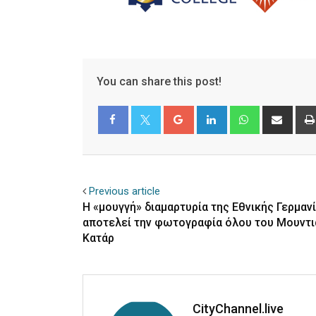
You can share this post!
Google+
LinkedIn
Whatsapp
Shar
via
Email
Facebook
Twitter
Previous article
Η «μουγγή» διαμαρτυρία της Εθνικής Γερμαν
αποτελεί την φωτογραφία όλου του Μουντι
Κατάρ
CityChannel.live