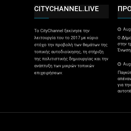
CITYCHANNEL.LIVE
ΠΡ
Aug
Το CityChannel ξεκίνησε την
λειτουργία του το 2017 με κύριο
Ο Δήμο
στην τ
στόχο την προβολή των θεμάτων της
Ένωση
τοπικής αυτοδιοίκησης, τη στήριξη
της πολιτιστικής δημιουργίας και την
Aug
ανάπτυξη των μικρών τοπικών
Παγκύ
επιχειρήσεων.
απέναν
για τη
αυτοτέ