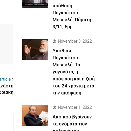
υπόθεση
Παγκράτιου
Μερακλή, Πέμπτη
3/11, 6μμ
November 3, 2022
Yπόθεση
Παγκράτιου
Μερακλή: Τα
γεγονότα, η
απόφαση και η ζωή
rticle
του 24 χρόνια μετά
ανάστη
υριακή
την απόφαση
November 1, 2022
Απο που βγαίνουν
τα ονόματα των
πόλεων της