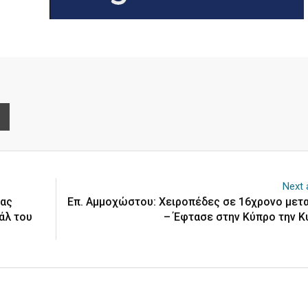
e
Print
Next a
ίας
Επ. Αμμοχώστου: Χειροπέδες σε 16χρονο μετ
άλ του
– Έφτασε στην Κύπρο την Κ