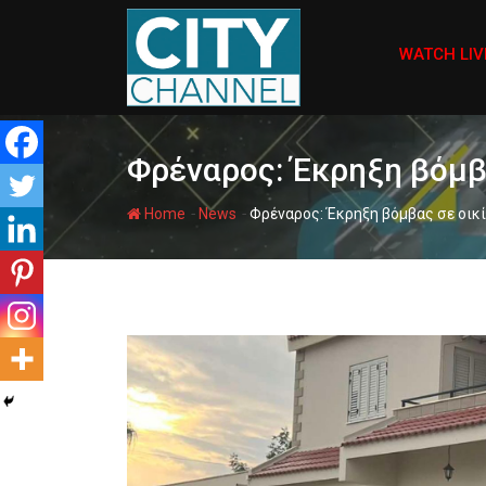
Skip
to
WATCH LIV
content
Φρέναρος: Έκρηξη βόμβ
-
-
Home
News
Φρέναρος: Έκρηξη βόμβας σε οικ