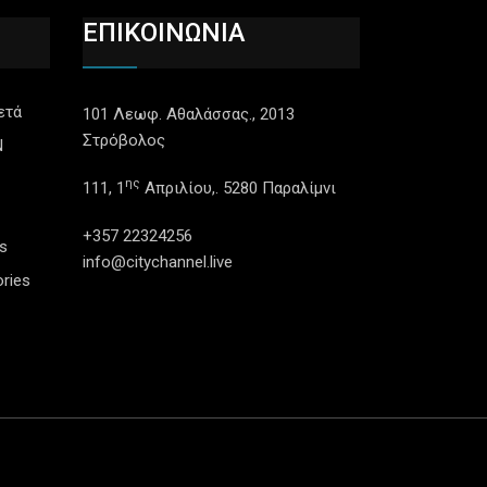
ΕΠΙΚΟΙΝΩΝΙΑ
ετά
101 Λεωφ. Αθαλάσσας., 2013
Στρόβολος
N
ης
111, 1
Απριλίου,. 5280 Παραλίμνι
+357 22324256
s
info@citychannel.live
ries