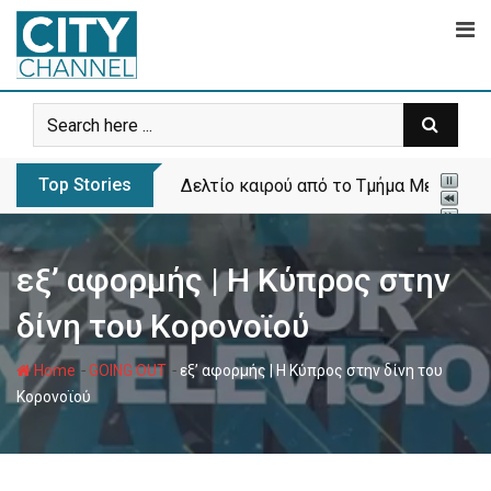
Skip
to
content
Top Stories
Δελτίο καιρού από το Τμήμα Μετεωρολ
εξ’ αφορμής | Η Κύπρος στην
δίνη του Κορονοϊού
-
-
Home
GOING OUT
εξ’ αφορμής | Η Κύπρος στην δίνη του
Κορονοϊού