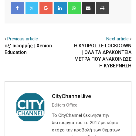
Google+
LinkedIn
Whatsapp
Share
Print
via
Email
Previous article
Next article
εξ’ αφορμής | Xenion
Η ΚΥΠΡΟΣ ΣΕ LOCKDOWN
Education
| ΟΛΑ ΤΑ ΔΡΑΚΟΝΤΕΙΑ
ΜΕΤΡΑ ΠΟΥ ΑΝΑΚΟΙΝΩΣΕ
Η ΚΥΒΕΡΝΗΣΗ
CityChannel.live
Editors Office
Το CityChannel ξεκίνησε την
λειτουργία του το 2017 με κύριο
στόχο την προβολή των θεμάτων