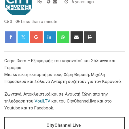
By
-
6 years ago
0
Less than a minute
Google+
LinkedIn
Whatsapp
Share
Print
via
Email
Carpe Diem – Εξαφορμής του κορονοϊού και Σόλωννα και
Γόμορρα.
Μια έκτακτη εκπομπή με τους Χάρη Θεραπή, Μιχάλη
Παρασκευά και Σόλωνα Αντάρτη συζητούν για τον Κορονοϊό.
Ζωντανά, Αποκλειστικά και σε Ανοικτή ζώνη από την
τηλεόραση του
Vouli.TV
και του CityChannel.live και στο
Youtube και το Facebook.
CityChannel.live