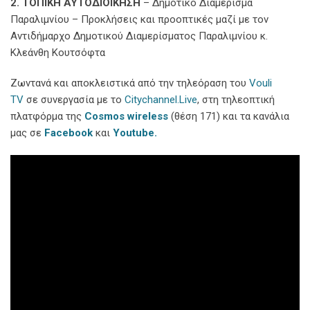
2. ΤΟΠΙΚΗ ΑΥΤΟΔΙΟΙΚΗΣΗ
– Δημοτικό Διαμέρισμα
Παραλιμνίου – Προκλήσεις και προοπτικές μαζί με τον
Αντιδήμαρχο Δημοτικού Διαμερίσματος Παραλιμνίου κ.
Κλεάνθη Κουτσόφτα
Ζωντανά και αποκλειστικά από την τηλεόραση του
Vouli
TV
σε συνεργασία με το
Citychannel.Live
, στη τηλεοπτική
πλατφόρμα της
Cosmos
wireless
(θέση 171) και τα κανάλια
μας σε
Facebook
και
Youtube
.