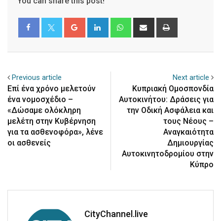
You can share this post!
Google+
LinkedIn
Whatsapp
Share
Print
via
Email
Previous article
Next article
Επί ένα χρόνο μελετούν
Κυπριακή Ομοσπονδία
ένα νομοσχέδιο –
Αυτοκινήτου: Δράσεις για
«Δώσαμε ολόκληρη
την Οδική Ασφάλεια και
μελέτη στην Κυβέρνηση
τους Νέους –
για τα ασθενοφόρα», λένε
Αναγκαιότητα
οι ασθενείς
Δημιουργίας
Αυτοκινητοδρομίου στην
Κύπρο
CityChannel.live