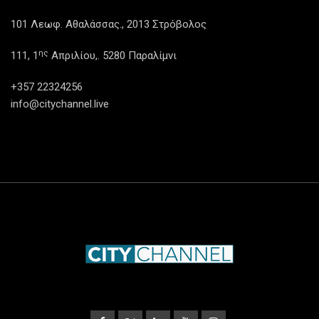
101 Λεωφ. Αθαλάσσας., 2013 Στρόβολος
ης
111, 1
Απριλίου,. 5280 Παραλίμνι
+357 22324256
info@citychannel.live