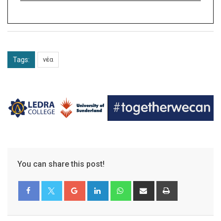
Tags:
νέα
You can share this post!
Google+
LinkedIn
Whatsapp
Share
Print
via
Email