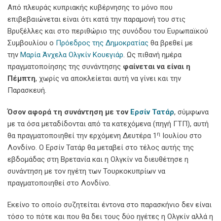
Από πλευράς κυπριακής κυβέρνησης το μόνο που
επιβεβαιώνεται είναι ότι κατά την παραμονή του στις
Βρυξέλλες και στο περιθώριο της συνόδου του Ευρωπαϊκού
Συμβουλίου ο
Πρόεδρος της Δημοκρατίας
θα βρεθεί με
την
Μαρία Άνχελα Ολγκίν Κουεγιάρ
. Ως πιθανή ημέρα
πραγματοποίησης της συνάντησης
φαίνεται να είναι η
Πέμπτη
, χωρίς να αποκλείεται αυτή να γίνει και την
Παρασκευή.
Όσον αφορά τη συνάντηση με τον
Ερσίν Τατάρ
, σύμφωνα
με τα όσα μεταδίδονται από τα κατεχόμενα (πηγή ΓΤΠ), αυτή
η
θα πραγματοποιηθεί την ερχόμενη Δευτέρα 1
Ιουλίου στο
Λονδίνο. Ο Ερσίν Τατάρ θα μεταβεί στο τέλος αυτής της
εβδομάδας στη Βρετανία και η Ολγκίν να διευθέτησε η
συνάντηση με τον ηγέτη των Τουρκοκυπρίων να
πραγματοποιηθεί στο Λονδίνο.
Εκείνο το οποίο συζητείται έντονα στο παρασκήνιο δεν είναι
τόσο το πότε και που θα δει τους δύο ηγέτες η Ολγκίν αλλά η