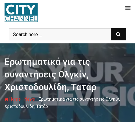
Skip
to
content
Ερωτηματικά για τις
συναντήσεις Ολγκίν,
Χριστοδουλίδη, Τατάρ
-
-
Home
News
Ερωτηματικά για τις συναντήσεις Ολγκίν,
Χριστοδουλίδη, Τατάρ