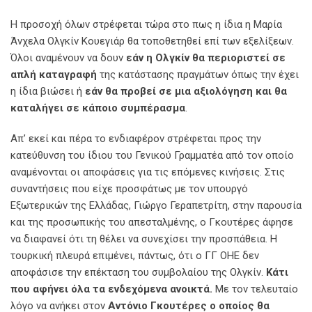
Η προσοχή όλων στρέφεται τώρα στο πως η ίδια η Μαρία
Άνχελα Ολγκίν Κουεγιάρ θα τοποθετηθεί επί των εξελίξεων.
Όλοι αναμένουν να δουν
εάν η Ολγκίν θα περιοριστεί σε
απλή καταγραφή
της κατάστασης πραγμάτων όπως την έχει
η ίδια βιώσει ή
εάν θα προβεί σε μια αξιολόγηση και θα
καταλήγει σε κάποιο συμπέρασμα
.
Απ’ εκεί και πέρα το ενδιαφέρον στρέφεται προς την
κατεύθυνση του ίδιου του Γενικού Γραμματέα από τον οποίο
αναμένονται οι αποφάσεις για τις επόμενες κινήσεις. Στις
συναντήσεις που είχε προσφάτως με τον υπουργό
Εξωτερικών της Ελλάδας, Γιώργο Γεραπετρίτη, στην παρουσία
και της προσωπικής του απεσταλμένης, ο Γκουτέρες άφησε
να διαφανεί ότι τη θέλει να συνεχίσει την προσπάθεια. Η
τουρκική πλευρά επιμένει, πάντως, ότι ο ΓΓ ΟΗΕ δεν
αποφάσισε την επέκταση του συμβολαίου της Ολγκίν.
Κάτι
που αφήνει όλα τα ενδεχόμενα ανοικτά.
Με τον τελευταίο
λόγο να ανήκει στον
Αντόνιο Γκουτέρες ο οποίος θα