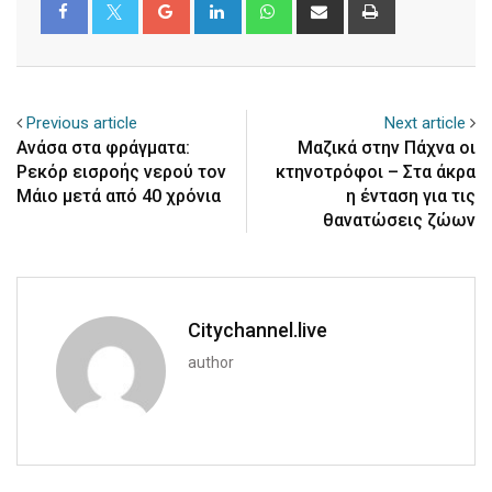
Google+
LinkedIn
Whatsapp
Share
Print
via
Email
Previous article
Next article
Ανάσα στα φράγματα:
Μαζικά στην Πάχνα οι
Ρεκόρ εισροής νερού τον
κτηνοτρόφοι – Στα άκρα
Μάιο μετά από 40 χρόνια
η ένταση για τις
θανατώσεις ζώων
Citychannel.live
author