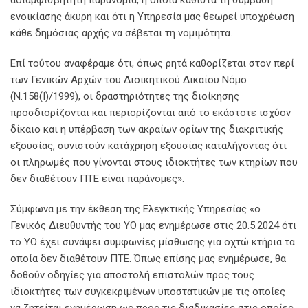
ενοικίασης άκυρη και ότι η Υπηρεσία μας θεωρεί υποχρέωση
κάθε δημόσιας αρχής να σέβεται τη νομιμότητα.
Επί τούτου αναφέραμε ότι, όπως ρητά καθορίζεται στον περί
των Γενικών Αρχών του Διοικητικού Δικαίου Νόμο
(Ν.158(Ι)/1999), οι δραστηριότητες της διοίκησης
προσδιορίζονται και περιορίζονται από το εκάστοτε ισχύον
δίκαιο και η υπέρβαση των ακραίων ορίων της διακριτικής
εξουσίας, συνιστούν κατάχρηση εξουσίας καταλήγοντας ότι
οι πληρωμές που γίνονται στους ιδιοκτήτες των κτηρίων που
δεν διαθέτουν ΠΤΕ είναι παράνομες».
Σύμφωνα με την έκθεση της Ελεγκτικής Υπηρεσίας «ο
Γενικός Διευθυντής του ΥΟ μας ενημέρωσε στις 20.5.2024 ότι
το ΥΟ έχει συνάψει συμφωνίες μίσθωσης για οχτώ κτήρια τα
οποία δεν διαθέτουν ΠΤΕ. Όπως επίσης μας ενημέρωσε, θα
δοθούν οδηγίες για αποστολή επιστολών προς τους
ιδιοκτήτες των συγκεκριμένων υποστατικών με τις οποίες
να ζητείται ενημέρωση ως προς τις διαδικασίες στις οποίες