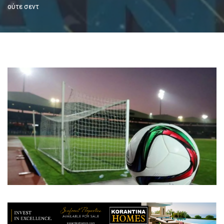
ούτε σεντ