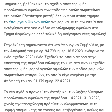
υπηρεσίας, βρέθηκε και το σχέδιο αποπληρωμής
φορολογικών οφειλών των ποδοσφαιρικών σωματείων/
εταιρειών. Εξετάστηκε μεταξύ άλλων ποια στάση τήρησε
το
Υπουργείο Οικονομικών
αναφορικά με τα σωματεία που
εντάχθηκαν στο νέο σχέδιο αποπληρωμής οφειλών στο
Τμήμα Φορολογίας αλλά τελικά δημιούργησαν νέες οφειλές!
Στην έκθεση σημειώνεται ότι «το Υπουργικό Συμβούλιο, με
την Απόφασή του με αρ. 94.798, ημερ. 18.5.2023, ενέκρινε το
«νέο σχέδιο 2023» (νέο Σχέδιο), το οποίο αφορά στην
επέκταση της περιόδου κάλυψης του υφιστάμενου «σχεδίου
αποπληρωμής φορολογικών οφειλών των ποδοσφαιρικών
σωματείων/ εταιρειών», το οποίο είχε εγκρίνει με την
Απόφασή του αρ. 91.179 ημερ. 22.4.2021.
Το νέο σχέδιο προνοεί την ένταξη και των ληξιπρόθεσμων
φορολογικών οφειλών της περιόδου 1.4.2021- 31.3.2023,
χωρίς την παραχώρηση πρόσθετων ελαφρύνσεων με τη
μορφή απομείωσης σε τόκους και επιβαρύνσεις, καθώς και