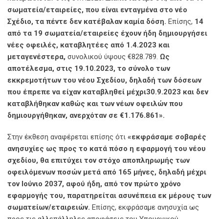
σωματεία/εταιρείες, που είναι ενταγμένα στο νέο
Σχέδιο, τα πέντε δεν κατέβαλαν καμία δόση.
Επίσης,
14
από τα 19 σωματεία/εταιρείες έχουν ήδη δημιουργήσει
νέες οφειλές, καταβλητέες από 1.4.2023 και
μεταγενέστερα,
συνολικού ύψους €828.789.
Ως
αποτέλεσμα, στις 19.10.2023, το σύνολο των
εκκρεμοτήτων του νέου Σχεδίου, δηλαδή των δόσεων
που έπρεπε να είχαν καταβληθεί μέχρι30.9.2023 και δεν
καταβλήθηκαν καθώς και των νέων οφειλών που
δημιουργήθηκαν, ανερχόταν σε €1.176.861».
Στην έκθεση αναφέρεται επίσης ότι
«εκφράσαμε σοβαρές
ανησυχίες ως προς το κατά πόσο η εφαρμογή του νέου
σχεδίου, θα επιτύχει τον στόχο αποπληρωμής των
οφειλόμενων ποσών μετά από 165 μήνες, δηλαδή μέχρι
τον Ιούνιο 2037, αφού ήδη, από τον πρώτο χρόνο
εφαρμογής του, παρατηρείται ασυνέπεια εκ μέρους των
σωματείων/εταιρειών.
Επίσης, εκφράσαμε ανησυχία ως
προς τις αλλεπάλληλες αποφάσεις του Υπουργικού