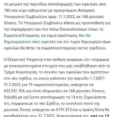
τη μείωση της περιόδου αποπληρωμής των οφειλών, από
180 που είχε καθοριστεί με προηγούμενη Απόφαση
Υπουργικού Συμβουλίου ημερ. 11.1.2023, σε 168 μηνιαίες
δόσεις. Το Υπουργικό Συμβούλιο έθεσε ως προϋπόθεση για
την παραχώρηση των πιο πάνω διευκολύνσεων όπως τα
Σωματεία/Εταιρείες, σε καμιά περίπτωση,
δεν θα
δημιουργήσουν νέες οφειλές
και ότι τυχόν δημιουργία νέων
οφειλών θα θέτει τα σωματεία/εταιρείες εκτός σχεδίου».
Η Ελεγκτική Υπηρεσία στην έκθεση αναφέρει ότι «σύμφωνα
με επικαιροποιημένα στοιχεία που μας υποβλήθηκαν από το
Τμήμα Φορολογίας, το σύνολο των οφειλών που εμπίπτουν
στο νέο σχέδιο, το οποίο καλύπτει την περίοδο 1.7.2007-
31.3.2023, για 19 σωματεία/εταιρείες, ανέρχεται σε
€32.241.704, και είναι πληρωτέες σε 168 μηνιαίες δόσεις,
δηλαδή με ορίζοντα αποπληρωμής τα 14 έτη. Σημειώνεται
ότι, σύμφωνα με το νέο Σχέδιο, το συνολικό ποσό της
μηνιαίας δόσης ανέρχεται σε €191.915 και η πρώτη δόση θα
καταβαλλόταν στις 31.7.2023. Διαπιστώσαμε ότι,
από τα 19