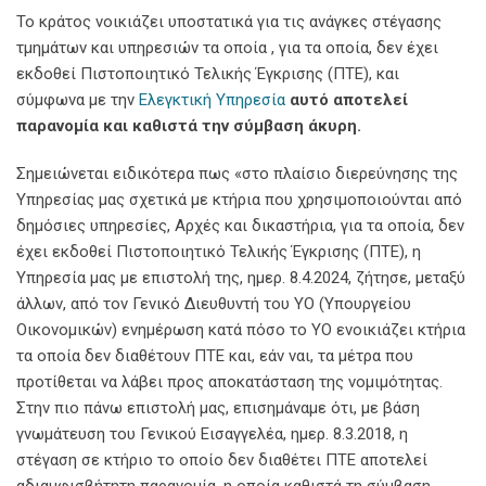
Το κράτος νοικιάζει υποστατικά για τις ανάγκες στέγασης
τμημάτων και υπηρεσιών τα οποία , για τα οποία, δεν έχει
εκδοθεί Πιστοποιητικό Τελικής Έγκρισης (ΠΤΕ), και
σύμφωνα με την
Ελεγκτική Υπηρεσία
αυτό αποτελεί
παρανομία και καθιστά την σύμβαση άκυρη.
Σημειώνεται ειδικότερα πως «στο πλαίσιο διερεύνησης της
Υπηρεσίας μας σχετικά με κτήρια που χρησιμοποιούνται από
δημόσιες υπηρεσίες, Αρχές και δικαστήρια, για τα οποία, δεν
έχει εκδοθεί Πιστοποιητικό Τελικής Έγκρισης (ΠΤΕ), η
Υπηρεσία μας με επιστολή της, ημερ. 8.4.2024, ζήτησε, μεταξύ
άλλων, από τον Γενικό Διευθυντή του ΥΟ (Υπουργείου
Οικονομικών) ενημέρωση κατά πόσο το ΥΟ ενοικιάζει κτήρια
τα οποία δεν διαθέτουν ΠΤΕ και, εάν ναι, τα μέτρα που
προτίθεται να λάβει προς αποκατάσταση της νομιμότητας.
Στην πιο πάνω επιστολή μας, επισημάναμε ότι, με βάση
γνωμάτευση του Γενικού Εισαγγελέα, ημερ. 8.3.2018, η
στέγαση σε κτήριο το οποίο δεν διαθέτει ΠΤΕ αποτελεί
αδιαμφισβήτητη παρανομία, η οποία καθιστά τη σύμβαση