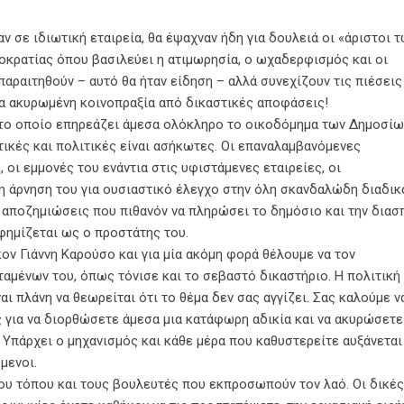
 σε ιδιωτική εταιρεία, θα έψαχναν ήδη για δουλειά οι «άριστοι 
οκρατίας όπου βασιλεύει η ατιμωρησία, ο ωχαδερφισμός και οι
παραιτηθούν – αυτό θα ήταν είδηση – αλλά συνεχίζουν τις πιέσεις
α ακυρωμένη κοινοπραξία από δικαστικές αποφάσεις!
 το οποίο επηρεάζει άμεσα ολόκληρο το οικοδόμημα των Δημοσίω
τικές και πολιτικές είναι ασήκωτες. Οι επαναλαμβανόμενες
οι εμμονές του ενάντια στις υφιστάμενες εταιρείες, οι
η άρνηση του για ουσιαστικό έλεγχο στην όλη σκανδαλώδη διαδικ
ις αποζημιώσεις που πιθανόν να πληρώσει το δημόσιο και την διασ
φημίζεται ως ο προστάτης του.
ν Γιάννη Καρούσο και για μία ακόμη φορά θέλουμε να τον
αμένων του, όπως τόνισε και το σεβαστό δικαστήριο. Η πολιτική
αι πλάνη να θεωρείται ότι το θέμα δεν σας αγγίζει. Σας καλούμε ν
 για να διορθώσετε άμεσα μια κατάφωρη αδικία και να ακυρώσετε
 Υπάρχει ο μηχανισμός και κάθε μέρα που καθυστερείτε αυξάνεται
μενοι.
ου τόπου και τους βουλευτές που εκπροσωπούν τον λαό. Οι δικές