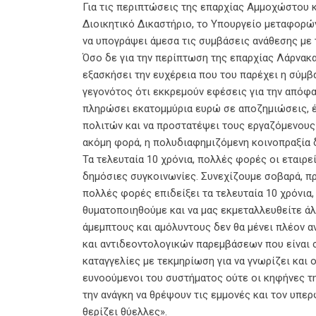
Για τις περιπτώσεις της επαρχίας Αμμοχώστου 
Διοικητικό Δικαστήριο, το Υπουργείο μεταφορών
να υπογράψει άμεσα τις συμβάσεις ανάθεσης με 
Όσο δε για την περίπτωση της επαρχίας Λάρνακα
εξασκήσει την ευχέρεια που του παρέχει η σύμβ
γεγονότος ότι εκκρεμούν εφέσεις για την απόφα
πληρώσει εκατομμύρια ευρώ σε αποζημιώσεις, έ
πολιτών και να προστατέψει τους εργαζόμενους
ακόμη φορά, η πολυδιαφημιζόμενη κοινοπραξία δ
Τα τελευταία 10 χρόνια, πολλές φορές οι εταιρ
δημόσιες συγκοινωνίες. Συνεχίζουμε σοβαρά, πρ
πολλές φορές επιδείξει τα τελευταία 10 χρόνια,
θυματοποιηθούμε και να μας εκμεταλλευθείτε ά
άμεμπτους και αμόλυντους δεν θα μένει πλέον 
και αντιδεοντολογικών παρεμβάσεων που είναι 
καταγγελίες με τεκμηρίωση για να γνωρίζει και
ευνοούμενοι του συστήματος ούτε οι κηφήνες τη
την ανάγκη να θρέψουν τις εμμονές και τον υπε
θερίζει θύελλες».