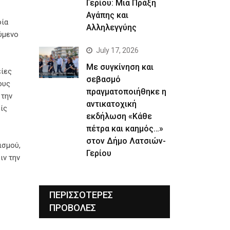
Γερίου: Μια Πράξη
Αγάπης και
οία
Αλληλεγγύης
ύμενο
July 17, 2026
Με συγκίνηση και
είες
σεβασμό
ους
πραγματοποιήθηκε η
 την
αντικατοχική
ίς
εκδήλωση «Κάθε
πέτρα και καημός…»
στον Δήμο Λατσιών-
ισμού,
Γερίου
ιν την
ΠΕΡΙΣΣΟΤΕΡΕΣ
ΠΡΟΒΟΛΕΣ