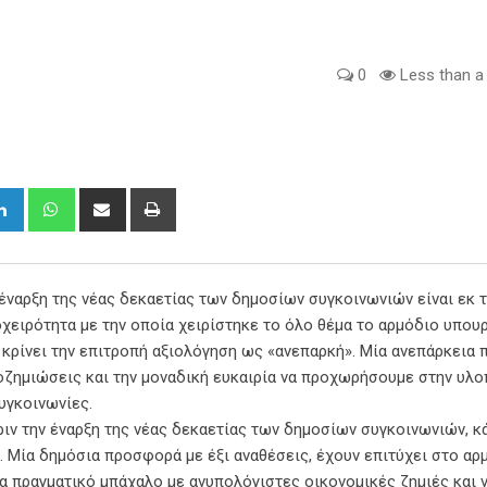
0
Less than a
gle+
LinkedIn
Whatsapp
Share
Print
via
Email
έναρξη της νέας δεκαετίας των δημοσίων συγκοινωνιών είναι εκ 
χειρότητα με την οποία χειρίστηκε το όλο θέμα το αρμόδιο υπου
κρίνει την επιτροπή αξιολόγηση ως «ανεπαρκή». Μία ανεπάρκεια 
οζημιώσεις και την μοναδική ευκαιρία να προχωρήσουμε στην υλ
υγκοινωνίες.
ριν την έναρξη της νέας δεκαετίας των δημοσίων συγκοινωνιών, κ
. Μία δημόσια προσφορά με έξι αναθέσεις, έχουν επιτύχει στο αρ
α πραγματικό μπάχαλο με ανυπολόγιστες οικονομικές ζημιές και 