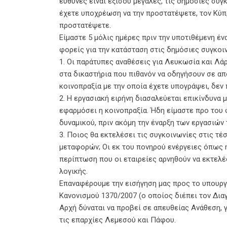
ευθύνες είναι εξίσου μεγάλες, τις δημόσιες συγ
έχετε υποχρέωση να την προστατέψετε, τον Κύπρ
προστατέψετε.
Είμαστε 5 μόλις ημέρες πριν την υποτιθέμενη έ
φορείς για την κατάσταση στις δημόσιες συγκοι
1. Οι παράτυπες αναθέσεις για Λευκωσία και Λά
στα δικαστήρια που πιθανόν να οδηγήσουν σε απ
κοινοπραξία με την οποία έχετε υπογράψει, δεν
2. Η εργασιακή ειρήνη διασαλεύεται επικίνδυνα μ
εφαρμόσει η κοινοπραξία. Ήδη είμαστε προ του
δυναμικού, πριν ακόμη την έναρξη των εργασιών
3. Ποιος θα εκτελέσει τις συγκοινωνίες στις τέ
μεταφορών; Οι εκ του πονηρού ενέργειες όπως 
περίπτωση που οι εταιρείες αρνηθούν να εκτελέ
λογικής.
Επαναφέρουμε την εισήγηση μας προς το υπουργ
Κανονισμού 1370/2007 (ο οποίος διέπει τον Δι
Αρχή δύναται να προβεί σε απευθείας Ανάθεση, γ
τις επαρχίες Λεμεσού και Πάφου.