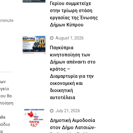
Γερίου συμμετείχε
στην τρίωρη στάση
εργασίας της Ένωσης
 minute
Δήμων Κύπρου
August 1, 2026
Παγκύπρια
κινητοποίηση των
Δήμων απέναντι στο
κράτος –
Διαμαρτυρία για την
των
οικονομική και
ργείο
διοικητική
που θα
αυτοτέλεια
οποίηση
July 21, 2026
άθε
Δημοτική Αιμοδοσία
μόδιο
στον Δήμο Λατσιών-
να