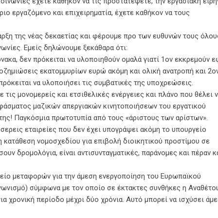
κοινωνίες έχετε καθήκον να τις προστατέψετε, την εργασιακή ειρή
ιο εργαζόμενο και επιχειρηματία, έχετε καθήκον να τους
ναρξη της νέας δεκαετίας και φέρουμε προ των ευθυνών τους όλου
νωνίες. Εμείς δηλώνουμε ξεκάθαρα ότι:
ρνακα, δεν πρόκειται να υλοποιηθούν ομαλά γιατί 1ον εκκρεμούν 
οζημιώσεις εκατομμυρίων ευρώ ακόμη και ολική ανατροπή και 2ο
 πρόκειται να υλοποιήσει τις συμβατικές της υποχρεώσεις.
ε τις μονομερείς και ετσιθελικές ενέργειες και πλάνο που θέλει 
 φάσματος μαζικών απεργιακών κινητοποιήσεων του εργατικού
 της! Παγκόσμια πρωτοτυπία από τους «άριστους των αρίστων».
σσερεις εταιρείες που δεν έχει υπογράψει ακόμη το υπουργείο
η κατάθεση νομοσχεδίου για επιβολή διοικητικού προστίμου σε
σουν δρομολόγια, είναι αντισυνταγματικές, παράνομες και πέραν κ
είο μεταφορών για την άμεση ενεργοποίηση του Ευρωπαϊκού
αγωνισμό) σύμφωνα με τον οποίο σε έκτακτες συνθήκες η Αναθέτο
ια χρονική περίοδο μέχρι δύο χρόνια. Αυτό μπορεί να ισχύσει άμε