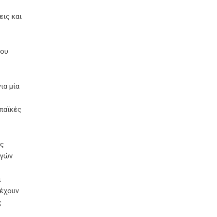
εις και
του
ια μία
παϊκές
ύς
αγών
ι
 έχουν
ς