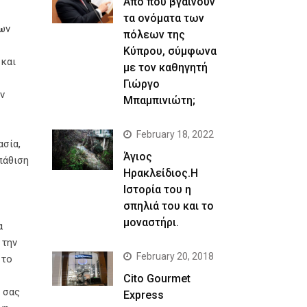
Απο που βγαίνουν
τα ονόματα των
των
πόλεων της
Κύπρου, σύμφωνα
 και
με τον καθηγητή
Γιώργο
ν
Μπαμπινιώτη;
February 18, 2022
ασία,
Άγιος
πάθιση
Ηρακλείδιος.Η
Ιστορία του η
σπηλιά του και το
μοναστήρι.
α
 την
February 20, 2018
 το
Cito Gourmet
 σας
Express