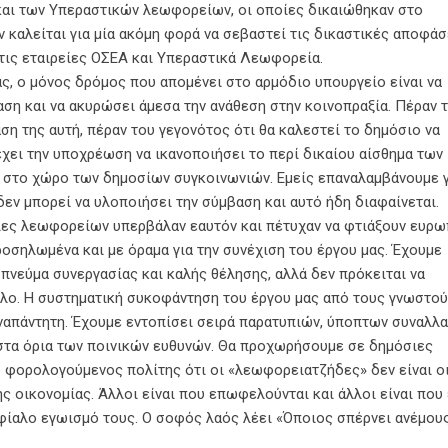
και των Υπεραστικών λεωφορείων, οι οποίες δικαιώθηκαν στο
 καλείται για μία ακόμη φορά να σεβαστεί τις δικαστικές αποφάσ
τις εταιρείες ΟΣΕΑ και Υπεραστικά Λεωφορεία.
ς, ο μόνος δρόμος που απομένει στο αρμόδιο υπουργείο είναι να
αση και να ακυρώσει άμεσα την ανάθεση στην κοινοπραξία. Πέραν 
ση της αυτή, πέραν του γεγονότος ότι θα καλεστεί το δημόσιο να
χει την υποχρέωση να ικανοποιήσει το περί δικαίου αίσθημα των
 στο χώρο των δημοσίων συγκοινωνιών. Εμείς επαναλαμβάνουμε γ
εν μπορεί να υλοποιήσει την σύμβαση και αυτό ήδη διαφαίνεται.
είες λεωφορείων υπερβάλαν εαυτόν και πέτυχαν να φτιάξουν ευρω
οσηλωμένα και με όραμα για την συνέχιση του έργου μας. Έχουμε
 πνεύμα συνεργασίας και καλής θέλησης, αλλά δεν πρόκειται να
λλο. Η συστηματική συκοφάντηση του έργου μας από τους γνωστο
αναπάντητη. Έχουμε εντοπίσει σειρά παρατυπιών, ύποπτων συναλλ
στα όρια των ποινικών ευθυνών. Θα προχωρήσουμε σε δημόσιες
 ο φορολογούμενος πολίτης ότι οι «λεωφορειατζήδες» δεν είναι ο
ς οικονομίας. Άλλοι είναι που επωφελούνται και άλλοι είναι που
ρφίαλο εγωισμό τους. Ο σοφός λαός λέει «Όποιος σπέρνει ανέμου