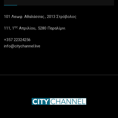
101 Λεωφ. Αθαλάσσας., 2013 Στρόβολος
ης
111, 1
Απριλίου,. 5280 Παραλίμνι
+357 22324256
info@citychannel.live