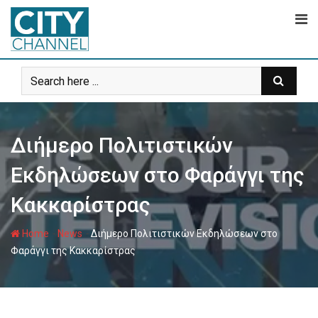
Skip
to
content
Διήμερο Πολιτιστικών
Εκδηλώσεων στο Φαράγγι της
Κακκαρίστρας
-
-
Home
News
Διήμερο Πολιτιστικών Εκδηλώσεων στο
Φαράγγι της Κακκαρίστρας